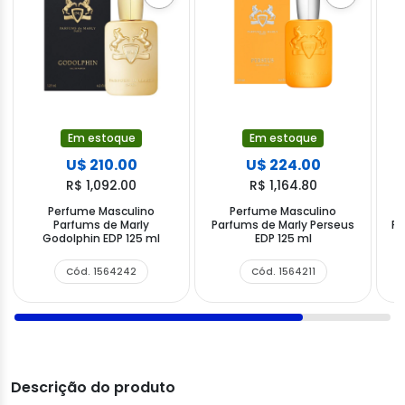
Em estoque
Em estoque
U$ 210.00
U$ 224.00
R$ 1,092.00
R$ 1,164.80
Perfume Masculino
Perfume Masculino
Parfums de Marly
Parfums de Marly Perseus
Pa
Godolphin EDP 125 ml
EDP 125 ml
Cód. 1564242
Cód. 1564211
Descrição do produto