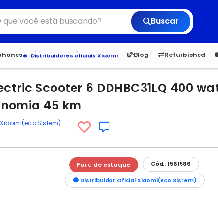
Buscar
6,050
5.20
1,900
1.
tphones
Blog
Refurbished
Veja os Lançamentos
Apple, Samsung e Outros
Distribuidores oficiais Xiaomi
Electric Scooter 6 DDHBC31LQ 400 wa
onomia 45 km
Xiaomi(eco Sistem)
Cód.: 1561586
Fora de estoque
Distribuidor Oficial Xiaomi(eco Sistem)