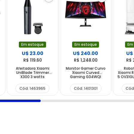
Em estoque
Em estoque
Em
U$ 23.00
U$ 240.00
U$
R$ 119.60
R$ 1,248.00
R$ 
Afeitadora Xiaomi
Monitor Gamer Curvo
Robot
UniBlade Trimmer
Xiaomi Curved
Xiaomi 
X300 3 watts
Gaming G34WQI
5 OV31GL
Recargable - Negra
C34WQBA-RGGL de
220 - 24
Gris
34" WQHD 21:9 180Hz
-
Cód. 1463965
Cód. 1401301
Cód
con DisplayPort HDMI