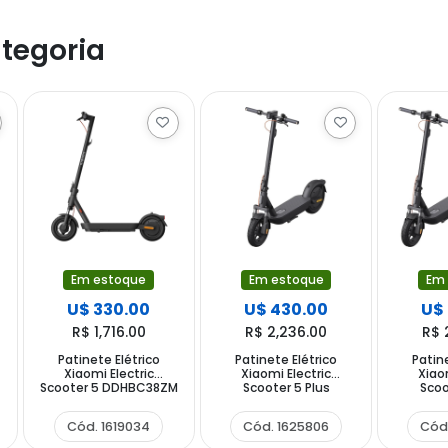
tegoria
Em estoque
Em estoque
Em
U$ 330.00
U$ 430.00
U$
R$ 1,716.00
R$ 2,236.00
R$ 
Patinete Elétrico
Patinete Elétrico
Patin
c
Xiaomi Electric
Xiaomi Electric
Xiao
Scooter 5 DDHBC38ZM
Scooter 5 Plus
Scoo
350 watts Rodas de
DDHBC18LQ 400 watts
DDHBC18
10" até 25 km h
Rodas de 12" até 32 km
Rodas de
Cód. 1619034
Cód. 1625806
Cód
Capacidade 120 Kg
h Capacidade 120 Kg
h Capac
Autonomia 60 km
Autonomia 60 km
Autono