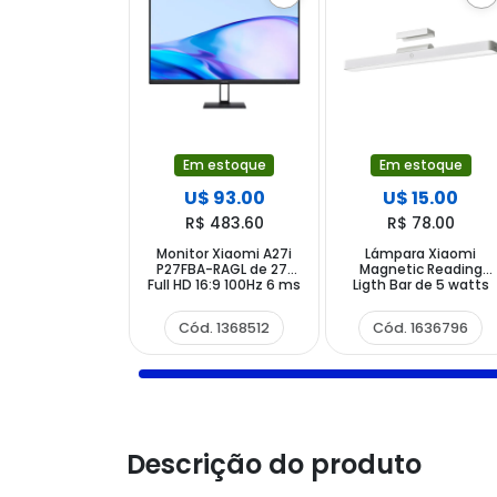
Em estoque
Em estoque
U$ 93.00
U$ 15.00
R$ 483.60
R$ 78.00
Monitor Xiaomi A27i
Lámpara Xiaomi
P27FBA-RAGL de 27"
Magnetic Reading
Full HD 16:9 100Hz 6 ms
Ligth Bar de 5 watts
con DisplayPort HDMI
com 150 Lúmenes -
Blanca
Cód. 1368512
Cód. 1636796
Descrição do produto