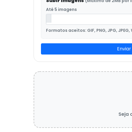
Subir imagens
(Máximo de 2MB por
Até 5 imagens
Formatos aceitos: GIF, PNG, JPG, JPEG,
Enviar
Seja 