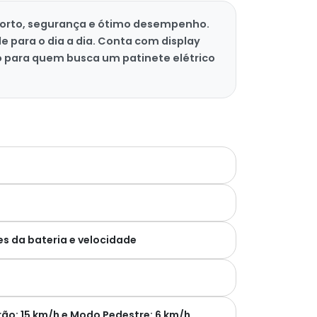
nforto, segurança e ótimo desempenho.
e para o dia a dia. Conta com display
o para quem busca um patinete elétrico
es da bateria e velocidade
o: 15 km/h e Modo Pedestre: 6 km/h