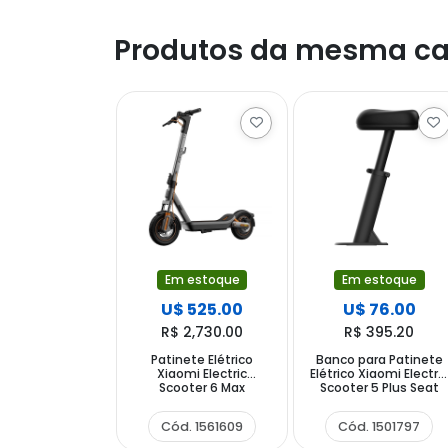
Produtos da mesma ca
Em estoque
Em estoque
U$ 525.00
U$ 76.00
R$ 2,730.00
R$ 395.20
Patinete Elétrico
Banco para Patinete
Xiaomi Electric
Elétrico Xiaomi Electri
Scooter 6 Max
Scooter 5 Plus Seat
DDHBC06XB 450
HBCPJ02LQ - Preto
watts Rodas de 12"
Cód. 1561609
Cód. 1501797
até 25 km h
Capacidade 130 kg