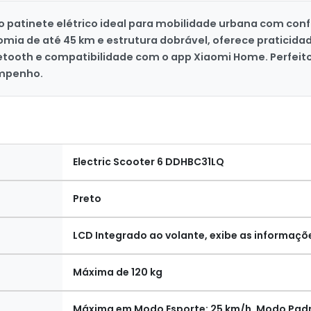
 o patinete elétrico ideal para mobilidade urbana com co
mia de até 45 km e estrutura dobrável, oferece praticidad
etooth e compatibilidade com o app Xiaomi Home. Perfeit
empenho.
Electric Scooter 6 DDHBC31LQ
Preto
LCD Integrado ao volante, exibe as informaçõ
Máxima de 120 kg
Máxima em Modo Esporte: 25 km/h, Modo Padrã