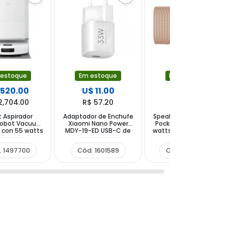
 estoque
Em estoque
Em estoque
 520.00
U$ 11.00
U$ 14.00
2,704.00
R$ 57.20
R$ 72.80
 Aspirador
Adaptador de Enchufe
Speaker Xiaomi Sound
Robot Vacuum
Xiaomi Nano Power
Pocket MDZ-37-DB 5
 con 55 watts
MDY-19-ED USB-C de
watts con Bluetooth -
0 V ~ 50 60 Hz
33 watts - Blanco
Rosa
 Blanco
. 1497700
Cód. 1601589
Cód. 1496697