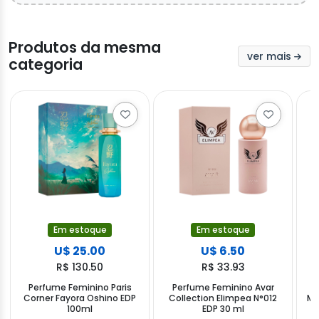
Produtos da mesma
ver mais
categoria
Em estoque
Em estoque
U$ 25.00
U$ 6.50
R$ 130.50
R$ 33.93
Perfume Feminino Paris
Perfume Feminino Avar
Corner Fayora Oshino EDP
Collection Elimpea N°012
Ma
100ml
EDP 30 ml