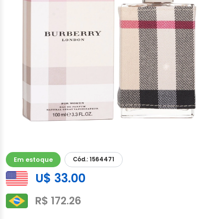
Em estoque
Cód.: 1564471
U$ 33.00
R$ 172.26