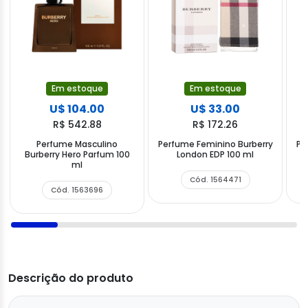
Em estoque
Em estoque
U$ 104.00
U$ 33.00
R$ 542.88
R$ 172.26
Perfume Masculino
Perfume Feminino Burberry
Pe
Burberry Hero Parfum 100
London EDP 100 ml
ml
Cód. 1564471
Cód. 1563696
Descrição do produto