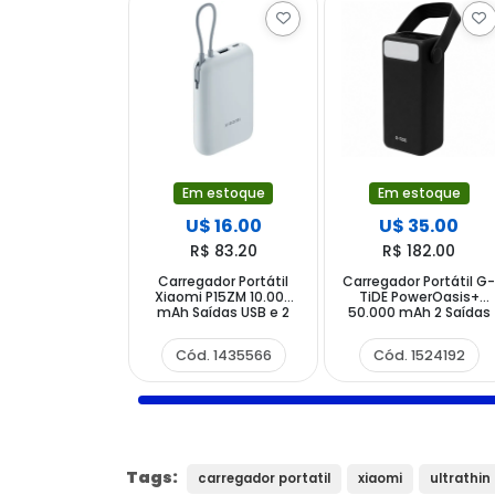
Em estoque
Em estoque
U$ 16.00
U$ 35.00
R$ 83.20
R$ 182.00
Carregador Portátil
Carregador Portátil G
Xiaomi P15ZM 10.000
TiDE PowerOasis+
mAh Saídas USB e 2
50.000 mAh 2 Saídas
USB-C - Ice Blue
USB e 1 USB-C - Preto
Cód. 1435566
Cód. 1524192
Tags:
carregador portatil
xiaomi
ultrathi