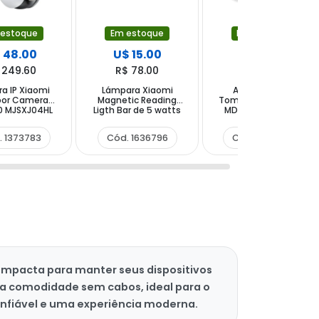
Em estoque
Em estoque
 estoque
U$ 15.00
U$ 15.00
 48.00
R$ 78.00
R$ 78.00
 249.60
Lámpara Xiaomi
Adaptador de
a IP Xiaomi
Magnetic Reading
Tomada USB Xiaomi
oor Camera
Ligth Bar de 5 watts
MDY-12-EH 1 Saída
 MJSXJ04HL
com 150 Lúmenes -
Bivolt - Branco
com Wi-Fi e
Branca
one - Branca
Cód. 1636796
Cód. 1269437
. 1373783
compacta para manter seus dispositivos
a comodidade sem cabos, ideal para o
nfiável e uma experiência moderna.