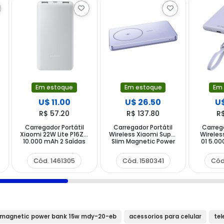
Em estoque
Em estoque
Em
U$ 11.00
U$ 26.50
U$
R$ 57.20
R$ 137.80
R
-
Carregador Portátil
Carregador Portátil
Carrega
Xiaomi 22W Lite P16ZM
Wireless Xiaomi Super
Wireles
10.000 mAh 2 Saídas
Slim Magnetic Power
01 5.00
USB e USB-C - Cinza
Bank 5000 WPB0507S
USB
5.000 mAh Salida USB-
Cód. 1461305
Cód. 1580341
Cód
C - Purple
n magnetic power bank 15w mdy-20-eb
acessorios para celular
tel