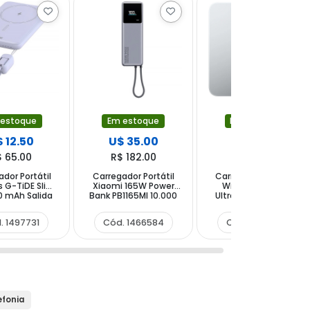
 estoque
Em estoque
Em estoque
 12.50
U$ 35.00
U$ 55.00
$ 65.00
R$ 182.00
R$ 286.00
dor Portátil
Carregador Portátil
Carregador Portátil
s G-TiDE Slim
Xiaomi 165W Power
Wireless Xiaomi
0 mAh Salida
Bank PB1165MI 10.000
UltraThin Magnetic
-C - Roxo
mAh 2 Saídas USB-C -
Power Bank 15W MDY-
Cinza
20-EB 5.000 mAh
. 1497731
Cód. 1466584
Cód. 1580266
Saída USB-C - Glacier
Silver
efonia