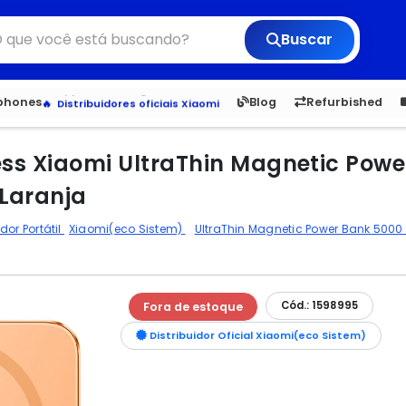
Buscar
6,050
5.20
1,900
1.
tphones
Blog
Refurbished
Veja os Lançamentos
Apple, Samsung e Outros
Distribuidores oficiais Xiaomi
less Xiaomi UltraThin Magnetic Po
Laranja
or Portátil
Xiaomi(eco Sistem)
UltraThin Magnetic Power Bank 500
Cód.: 1598995
Fora de estoque
Distribuidor Oficial Xiaomi(eco Sistem)