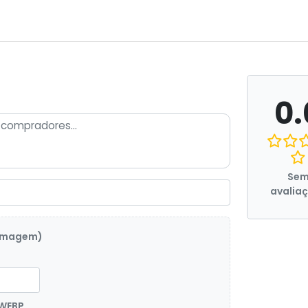
0.
Se
avalia
 imagem)
 WEBP