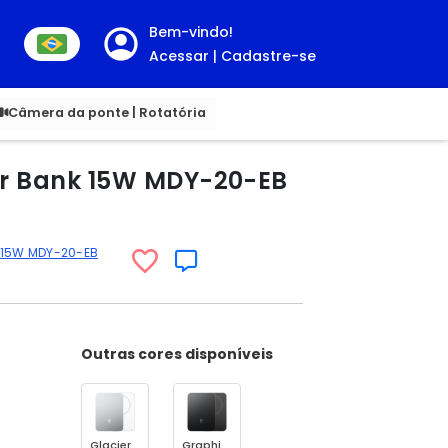
Bem-vindo!
Acessar | Cadastre-se
00
Câmera da ponte | Rotatória
wer Bank 15W MDY-20-EB
0 15W MDY-20-EB
Outras cores disponíveis
Glacier Silver
Graphite Black