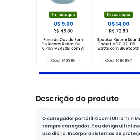
Em estoque
Em estoque
U$ 9.00
U$ 14.00
R$ 46.80
R$ 72.80
Fone de Ouvido Sem
Speaker Xiaomi Sound
Fio Xiaomi Redmi Buds
Pocket MDZ-37-DB 5
6 Play M2420E1 com AI
watts com Bluetooth
NC - Azul
- Rosa
Cód. 1409116
Cód. 1496697
Descrição do produto
O carregador portátil Xiaomi UltraThin 
sempre carregados. Seu design ultrafi
uso diário. Incorpora sistemas de pro