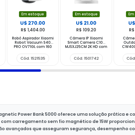
Em estoque
Em estoque
Em
U$ 270.00
U$ 21.00
U$
R$ 1,404.00
R$ 109.20
R$
Robô Aspirador Xiaomi
Câmera IP Xiaomi
Câmer
Robot Vacuum S40
Smart Camera C100
Outd
PRO OV71GL com 160
MJSXJ25CM 2K HD com
CW400
watts - Branco
Wi-Fi - Branca
2.5K 
Microf
Cód. 1521535
Cód. 1501742
Cód
Magnetic Power Bank 5000 oferece uma solução prática e 
no com carregamento sem fio magnético de 15W proporcion
teção avançados que asseguram segurança, desempenho co