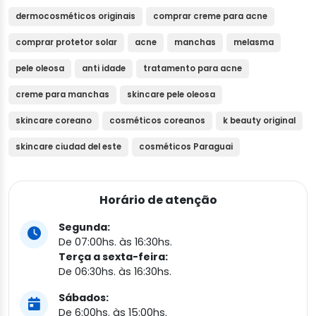
dermocosméticos originais
comprar creme para acne
comprar protetor solar
acne
manchas
melasma
pele oleosa
anti idade
tratamento para acne
creme para manchas
skincare pele oleosa
skincare coreano
cosméticos coreanos
k beauty original
skincare ciudad del este
cosméticos Paraguai
Horário de atenção
Segunda:
De 07:00hs. às 16:30hs.
Terça a sexta-feira:
De 06:30hs. às 16:30hs.
Sábados:
De 6:00hs. às 15:00hs.