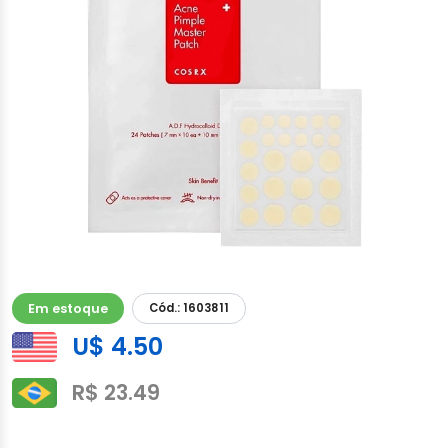
Em estoque
Cód.: 1603811
U$ 4.50
R$ 23.49