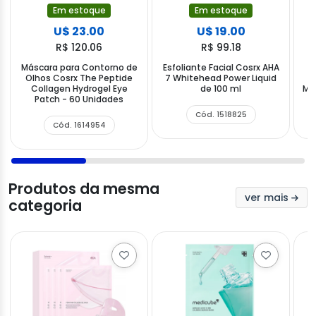
Em estoque
Em estoque
U$ 23.00
U$ 19.00
R$ 120.06
R$ 99.18
Máscara para Contorno de
Esfoliante Facial Cosrx AHA
Olhos Cosrx The Peptide
7 Whitehead Power Liquid
Collagen Hydrogel Eye
de 100 ml
Mo
Patch - 60 Unidades
Cód. 1518825
Cód. 1614954
Produtos da mesma
ver mais
categoria