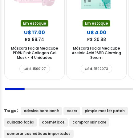
Em estoque
Em estoque
U$ 17.00
U$ 4.00
R$ 88.74
R$ 20.88
Máscara Facial Medicube
Máscara Facial Medicube
M
PDRN Pink Collagen Gel
Azelaic Acid 16BB Claming
Mask - 4 Unidades
Serum
Cód. 1500127
Cód. 1597073
Tags:
adesivo para acné
cosrx
pimple master patch
cuidado facial
cosméticos
comprar skincare
comprar cosméticos importados