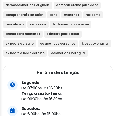
dermocosméticos originais
comprar creme para acne
comprar protetor solar
acne
manchas
melasma
pele oleosa
anti idade
tratamento para acne
creme para manchas
skincare pele oleosa
skincare coreano
cosméticos coreanos
k beauty original
skincare ciudad del este
cosméticos Paraguai
Horário de atenção
Segunda:
De 07:00hs. às 16:30hs.
Terça a sexta-feira:
De 06:30hs. às 16:30hs.
Sábados:
De 6:00hs. às 15:00hs.