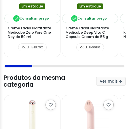
Em estoque
Em estoque
Consultar preço
Consultar preço
Creme Facial Hidratante
Creme Facial Hidratante
Sé
Medicube Zero Pore One
Medicube Deep Vita C
Koj
Day de 50 ml
Capsule Cream de 55 g
Ni
Cód. 1518702
Cód. 1500110
Produtos da mesma
ver mais
categoria