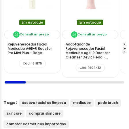
Em estoque
Em estoque
Consultar preço
Consultar preço
Rejuvenescedor Facial
Adaptador de
Re
Medicube AGE-R Booster
Rejuvenescedor Facial
Me
Pro Mini Plus - Bege
Medicube Age-R Booster
Pro
Cleanser Devic Head -
Rosa
Cód. 1611175
Cód. 1604412
Tags:
escova facial de limpeza
medicube
pode brush
skincare
comprar skincare
comprar cosméticos importados