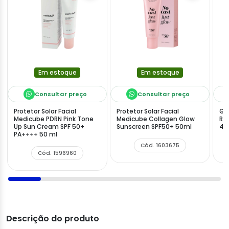
Em estoque
Em estoque
Consultar preço
Consultar preço
Protetor Solar Facial
Protetor Solar Facial
Ge
Medicube PDRN Pink Tone
Medicube Collagen Glow
Re
Up Sun Cream SPF 50+
Sunscreen SPF50+ 50ml
40
PA++++ 50 ml
Cód. 1603675
Cód. 1596960
Descrição do produto