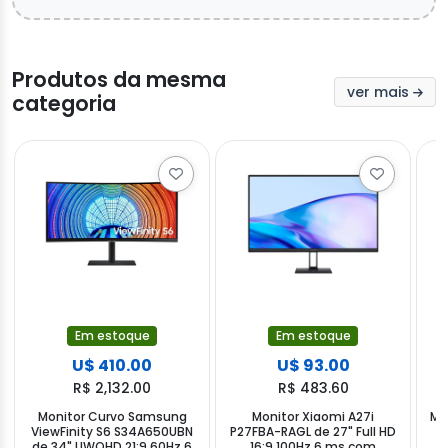
Produtos da mesma
ver mais
categoria
Em estoque
Em estoque
U$ 410.00
U$ 93.00
R$ 2,132.00
R$ 483.60
Monitor Curvo Samsung
Monitor Xiaomi A27i
Mo
ViewFinity S6 S34A650UBN
P27FBA-RAGL de 27" Full HD
H
de 34" UWQHD 21:9 60Hz 6
16:9 100Hz 6 ms com