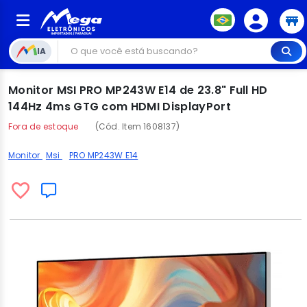
IA
Monitor MSI PRO MP243W E14 de 23.8" Full HD
144Hz 4ms GTG com HDMI DisplayPort
Fora de estoque
(Cód. Item 1608137)
Monitor
Msi
PRO MP243W E14