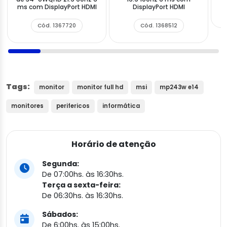
ms com DisplayPort HDMI
DisplayPort HDMI
Cód. 1367720
Cód. 1368512
Tags:
monitor
monitor full hd
msi
mp243w e14
monitores
perifericos
informática
Horário de atenção
Segunda:
De 07:00hs. às 16:30hs.
Terça a sexta-feira:
De 06:30hs. às 16:30hs.
Sábados:
De 6:00hs. às 15:00hs.