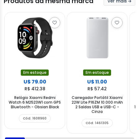
Produtos da mesma marca
ver mais
Em estoque
Em estoque
U$ 79.00
U$ 11.00
R$ 412.38
R$ 57.42
Relógio Xiaomi Redmi
Carregador Portátil Xiaomi
Watch 6 M2523W1 com GPS
22W Lite P16ZM 10.000 mAh
X
Bluetooth - Obsian Black
2 Saídas USB e USB-C -
19
Cinza
Cód. 1608960
Cód. 1461305