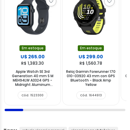
Em estoque
Em estoque
U$ 265.00
U$ 299.00
R$ 1,383.30
R$ 1,560.78
Apple Watch SE 3rd
Reloj Garmin Forerunner 170
R
Generation 40 mm S M
010-03920 43 mm con GPS
01
MEH94LW A3324 GPS -
Bluetooth - Black Amp
Midnight Aluminum
Yellow
Midnight Sport
Cód. 1523300
Cód. 1644913