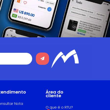
tendimento
Área do
cliente
nsultar Nota
O que é o RTU?