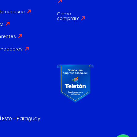
le conosco
Como
comprar?
AQ
erentes
endedores
l Este - Paraguay