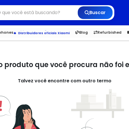
Buscar
Veja os Lançamentos
Apple, Samsung e Outros
6,050
5.20
1,900
1.
tphones
Blog
Refurbished
Distribuidores oficiais Xiaomi
o produto que você procura não foi
Talvez você encontre com outro termo