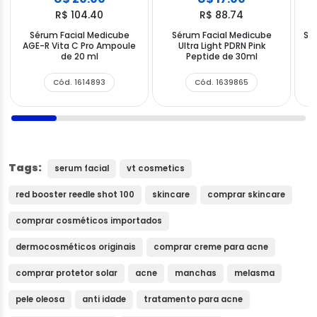
R$ 104.40
R$ 88.74
Sérum Facial Medicube
Sérum Facial Medicube
Sé
AGE-R Vita C Pro Ampoule
Ultra Light PDRN Pink
D
de 20 ml
Peptide de 30ml
Cód. 1614893
Cód. 1639865
Tags:
serum facial
vt cosmetics
red booster reedle shot 100
skincare
comprar skincare
comprar cosméticos importados
dermocosméticos originais
comprar creme para acne
comprar protetor solar
acne
manchas
melasma
pele oleosa
anti idade
tratamento para acne