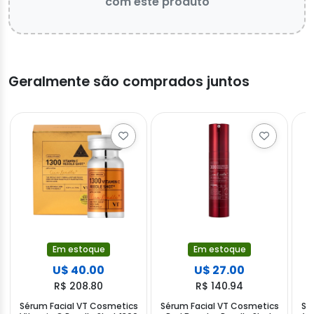
com este produto
Geralmente são comprados juntos
Em estoque
Em estoque
U$ 40.00
U$ 27.00
R$ 208.80
R$ 140.94
Sérum Facial VT Cosmetics
Sérum Facial VT Cosmetics
Sé