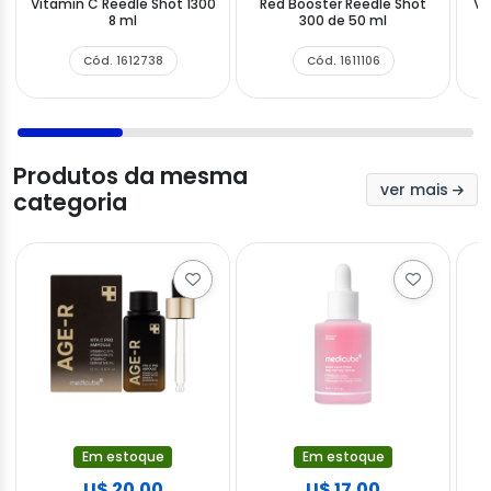
Vitamin C Reedle Shot 1300
Red Booster Reedle Shot
Vi
8 ml
300 de 50 ml
Cód. 1612738
Cód. 1611106
Produtos da mesma
ver mais
categoria
Em estoque
Em estoque
U$ 20.00
U$ 17.00