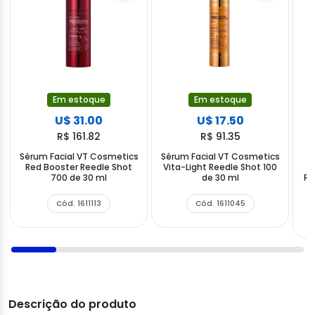
Em estoque
Em estoque
U$ 31.00
U$ 17.50
R$ 161.82
R$ 91.35
Sérum Facial VT Cosmetics
Sérum Facial VT Cosmetics
Red Booster Reedle Shot
Vita-Light Reedle Shot 100
700 de 30 ml
de 30 ml
Re
Cód. 1611113
Cód. 1611045
Descrição do produto