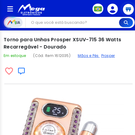
IA
Torno para Unhas Prosper XSUV-715 36 Watts
Recarregável - Dourado
Em estoque
(Cód. Item 1612035)
Mãos e Pés
Prosper