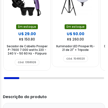
Em estoque
Em estoque
U$ 29.00
U$ 50.00
R$ 150.80
R$ 260.00
Secador de Cabello Prosper
Iluminador LED Prosper RL-
Di
P-7600 7.000 watts 220 -
21 de 21" + Tripode
G
240 V ~ 50 60 Hz - Púrpura
Cód. 1548020
Cód. 1358926
Descrição do produto