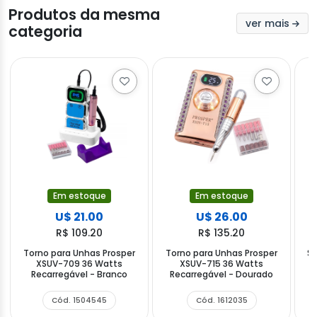
Produtos da mesma
ver mais
categoria
Em estoque
Em estoque
U$ 21.00
U$ 26.00
R$ 109.20
R$ 135.20
Torno para Unhas Prosper
Torno para Unhas Prosper
Se
XSUV-709 36 Watts
XSUV-715 36 Watts
S
Recarregável - Branco
Recarregável - Dourado
Cód. 1504545
Cód. 1612035