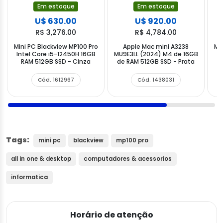
Em estoque
Em estoque
U$ 630.00
U$ 920.00
R$ 3,276.00
R$ 4,784.00
Mini PC Blackview MP100 Pro
Apple Mac mini A3238
Mi
Intel Core i5-12450H 16GB
MU9E3LL (2024) M4 de 16GB
I
RAM 512GB SSD - Cinza
de RAM 512GB SSD - Prata
Cód. 1612967
Cód. 1438031
Tags:
mini pc
blackview
mp100 pro
all in one & desktop
computadores & acessorios
informatica
Horário de atenção