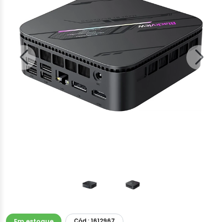
Em estoque
Cód.: 1612967