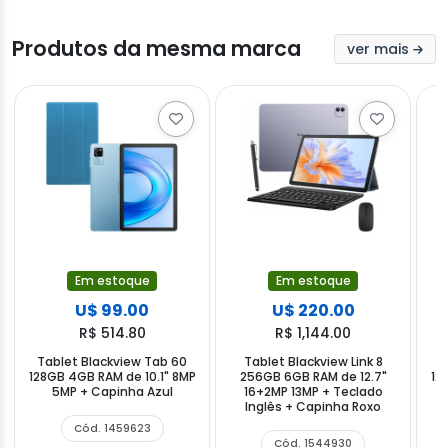
Produtos da mesma marca
ver mais
Em estoque
Em estoque
U$ 99.00
U$ 220.00
R$ 514.80
R$ 1,144.00
Tablet Blackview Tab 60
Tablet Blackview Link 8
T
128GB 4GB RAM de 10.1" 8MP
256GB 6GB RAM de 12.7"
12
5MP + Capinha Azul
16+2MP 13MP + Teclado
Inglês + Capinha Roxo
Cód. 1459623
Cód. 1544930