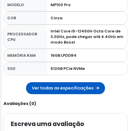
MODELO
MP100 Pro
COR
Cinza
Intel Core i5-12450H Octa Core de
PROCESSADOR
3.3GHz, pode chegar até 4.4GHz em
CPU
modo Boost
MEMÓRIA RAM
16GB LPDDR4
SSD
512GB PCIe NVMe
Ver todas as especificações
Avaliações (0)
Escreva uma avaliação