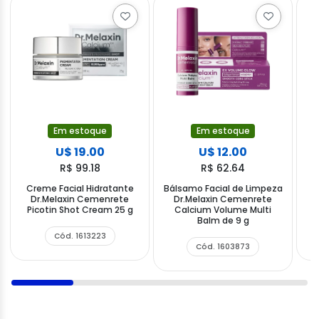
Em estoque
Em estoque
U$ 19.00
U$ 12.00
R$ 99.18
R$ 62.64
Creme Facial Hidratante
Bálsamo Facial de Limpeza
Dr.Melaxin Cemenrete
Dr.Melaxin Cemenrete
Picotin Shot Cream 25 g
Calcium Volume Multi
Balm de 9 g
Cód. 1613223
Cód. 1603873