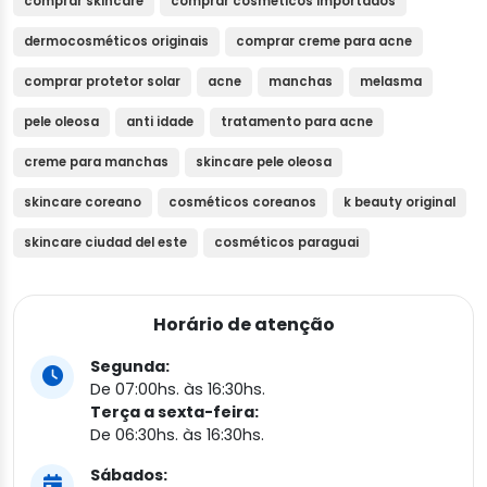
comprar skincare
comprar cosméticos importados
dermocosméticos originais
comprar creme para acne
comprar protetor solar
acne
manchas
melasma
pele oleosa
anti idade
tratamento para acne
creme para manchas
skincare pele oleosa
skincare coreano
cosméticos coreanos
k beauty original
skincare ciudad del este
cosméticos paraguai
Horário de atenção
Segunda:
De 07:00hs. às 16:30hs.
Terça a sexta-feira:
De 06:30hs. às 16:30hs.
Sábados: