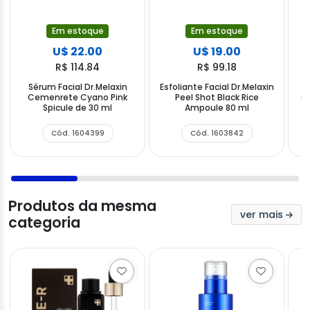
Em estoque
Em estoque
U$ 22.00
U$ 19.00
R$ 114.84
R$ 99.18
Sérum Facial Dr.Melaxin
Esfoliante Facial Dr.Melaxin
C
Cemenrete Cyano Pink
Peel Shot Black Rice
Ol
Spicule de 30 ml
Ampoule 80 ml
Cód. 1604399
Cód. 1603842
Produtos da mesma
ver mais
categoria