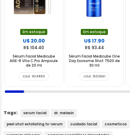
Em estoque
Em estoque
U$ 20.00
U$ 17.90
R$ 104.40
R$ 93.44
Sérum Facial Medicube
Sérum Facial Medicube One
AGE-R Vita C Pro Ampoule
Day Exosome Shot 7500 de
de 20 ml
30 ml
Cód. 1614893
Cód. 1503661
Tags:
serum facial
dr. melaxin
peel shot exfoliating tx-serum
cuidado facial
cosmeticos