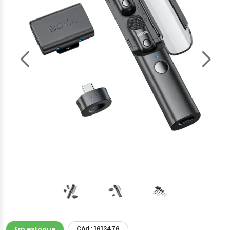
Em estoque
Cód.: 1613476