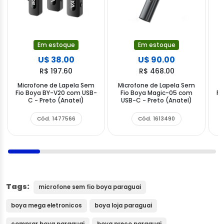
Em estoque
Em estoque
U$ 38.00
U$ 90.00
R$ 197.60
R$ 468.00
Microfone de Lapela Sem
Microfone de Lapela Sem
M
Fio Boya BY-V20 com USB-
Fio Boya Magic-05 com
Fi
C - Preto (Anatel)
USB-C - Preto (Anatel)
Cód. 1477566
Cód. 1613490
Tags:
microfone sem fio boya paraguai
boya mega eletronicos
boya loja paraguai
comprar boya paraguai
boya preco paraguai