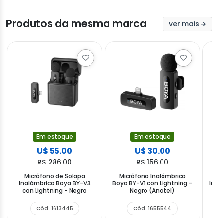
Produtos da mesma marca
ver mais
Em estoque
Em estoque
U$ 55.00
U$ 30.00
R$ 286.00
R$ 156.00
Micrófono de Solapa
Micrófono Inalámbrico
Inalámbrico Boya BY-V3
Boya BY-V1 con Lightning -
In
con Lightning - Negro
Negro (Anatel)
Cód. 1613445
Cód. 1655544