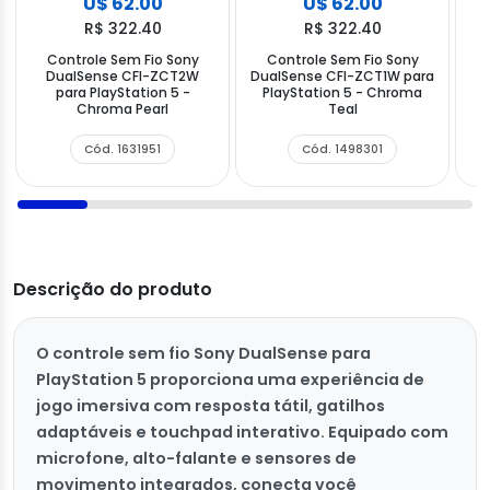
U$ 62.00
U$ 62.00
R$ 322.40
R$ 322.40
Controle Sem Fio Sony
Controle Sem Fio Sony
DualSense CFI-ZCT2W
DualSense CFI-ZCT1W para
para PlayStation 5 -
PlayStation 5 - Chroma
p
Chroma Pearl
Teal
Cód. 1631951
Cód. 1498301
Descrição do produto
O controle sem fio Sony DualSense para
PlayStation 5 proporciona uma experiência de
jogo imersiva com resposta tátil, gatilhos
adaptáveis e touchpad interativo. Equipado com
microfone, alto-falante e sensores de
movimento integrados, conecta você