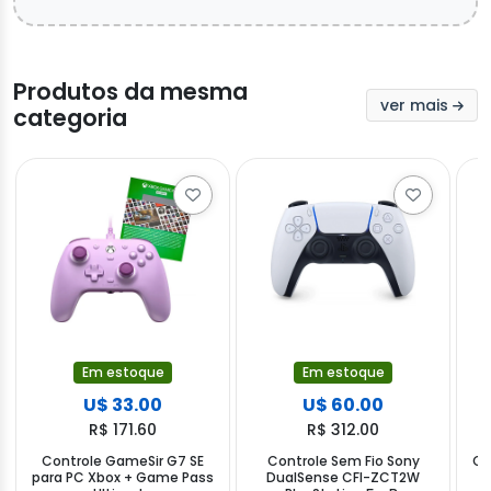
Produtos da mesma
ver mais
categoria
Em estoque
Em estoque
U$ 33.00
U$ 60.00
R$ 171.60
R$ 312.00
Controle GameSir G7 SE
Controle Sem Fio Sony
Co
para PC Xbox + Game Pass
DualSense CFI-ZCT2W
G