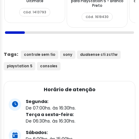
Ultimate
para PlayStation 5 - Branco
co
Preto
Cód. 1413793
Cód. 1619430
Tags:
controle sem fio
sony
dualsense cfi zct1w
playstation 5
consoles
Horário de atenção
Segunda:
De 07:00hs. às 16:30hs.
Terça a sexta-feira:
De 06:30hs. às 16:30hs.
Sábados:
De 6:00hs. às 15:00hs.