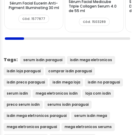
Sérum Facial Medicube
Sé
Sérum Facial Eucerin Anti-
Triple Collagen Serum 4.0
Da
Pigment Illuminating 30 ml
de 55 ml
de 
Cód. 1577877
Cód. 1503289
Tags:
serum isdin paraguai
isdin mega eletronicos
isdin loja paraguai
comprar isdin paraguai
isdin preco paraguai
isdin mega loja
isdin no paraguai
serum isdin
mega eletronicos isdin
loja com isdin
preco serum isdin
serums isdin paraguai
isdin mega eletronicos paraguai
serum isdin mega
mega eletronicos paraguai
mega eletronicos serums