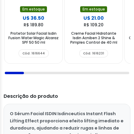
Em estoque
Em estoque
U$ 36.50
U$ 21.00
R$ 189.80
R$ 109.20
Protetor Solar Facial Isdin
Creme Facial Hidratante
Fusion Water Magic Alcaraz
Isdin Acniben 2 Shine &
Cr
SPF 50 50 ml
Pimples Control de 40 ml
Cód. 1616644
Cód. 1616231
Descrição do produto
O Sérum Facial ISDIN Isdinceutics Instant Flash
Lifting Effect proporciona efeito lifting imediato e
duradouro, ajudando a reduzir rugas e linhas de