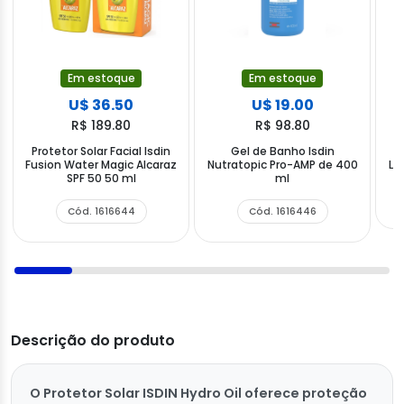
Em estoque
Em estoque
U$ 36.50
U$ 19.00
R$ 189.80
R$ 98.80
Protetor Solar Facial Isdin
Gel de Banho Isdin
T
Fusion Water Magic Alcaraz
Nutratopic Pro-AMP de 400
La
SPF 50 50 ml
ml
Cód. 1616644
Cód. 1616446
Descrição do produto
O Protetor Solar ISDIN Hydro Oil oferece proteção