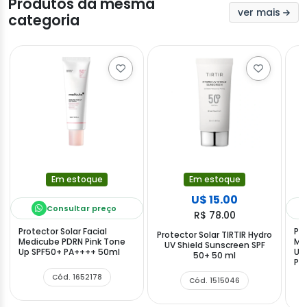
Produtos da mesma
ver mais
categoria
Em estoque
Em estoque
U$ 15.00
Consultar preço
R$ 78.00
Protector Solar Facial
Pro
Protector Solar TIRTIR Hydro
Medicube PDRN Pink Tone
Me
UV Shield Sunscreen SPF
Up SPF50+ PA++++ 50ml
Up
50+ 50 ml
PA
Cód. 1652178
Cód. 1515046