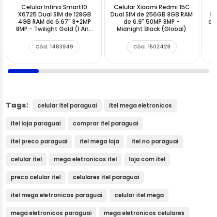
Celular Infinix Smart10
Celular Xiaomi Redmi 15C
C
X6725 Dual SIM de 128GB
Dual SIM de 256GB 8GB RAM
Fu
4GB RAM de 6.67" 8+2MP
de 6.9" 50MP 8MP -
de
8MP - Twilight Gold (1 Ano
Midnight Black (Global)
5
de Garantia)
Cód. 1483949
Cód. 1502428
Tags:
celular itel paraguai
itel mega eletronicos
itel loja paraguai
comprar itel paraguai
itel preco paraguai
itel mega loja
itel no paraguai
celular itel
mega eletronicos itel
loja com itel
preco celular itel
celulares itel paraguai
itel mega eletronicos paraguai
celular itel mega
mega eletronicos paraguai
mega eletronicos celulares