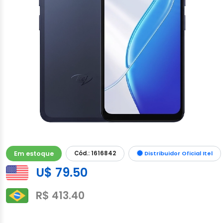
Em estoque
Cód.: 1616842
Distribuidor Oficial Itel
U$ 79.50
R$ 413.40