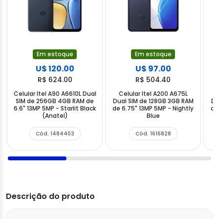
Em estoque
Em estoque
U$ 120.00
U$ 97.00
R$ 624.00
R$ 504.40
Celular Itel A90 A6610L Dual
Celular Itel A200 A675L
SIM de 256GB 4GB RAM de
Dual SIM de 128GB 3GB RAM
Du
6.6" 13MP 5MP - Starlit Black
de 6.75" 13MP 5MP - Nightly
de
(Anatel)
Blue
Cód. 1484403
Cód. 1616828
Descrição do produto