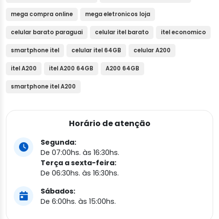
mega compra online
mega eletronicos loja
celular barato paraguai
celular itel barato
itel economico
smartphone itel
celular itel 64GB
celular A200
itel A200
itel A200 64GB
A200 64GB
smartphone itel A200
Horário de atenção
Segunda:
De 07:00hs. às 16:30hs.
Terça a sexta-feira:
De 06:30hs. às 16:30hs.
Sábados:
De 6:00hs. às 15:00hs.