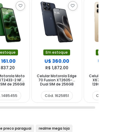
 estoque
Em estoque
Em estoque
 161.00
U$ 360.00
U$ 110.00
 837.20
R$ 1,872.00
R$ 572.00
Motorola Moto
Celular Motorola Edge
Celular Infinix Smart10
XT2433-2 NFC
70 Fusion XT2605-4
X6725 Dual SIM de
eSIM de 256GB
Dual SIM de 256GB
128GB 4GB RAM de
AM de 6.72"
8GB RAM de 6.78"
6.67" 8+2MP 8MP -
16MP - Verde
50+13MP 32MP -
Twilight Gold (1 Ano de
. 1485455
Cód. 1625851
Cód. 1483949
Pantone Silhouette
Garantia)
e preco paraguai
realme mega loja