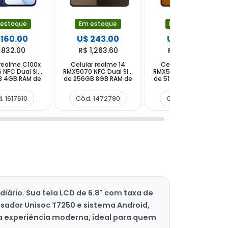
 estoque
Em estoque
Em estoque
 160.00
U$ 243.00
U$ 282.00
 832.00
R$ 1,263.60
R$ 1,466.40
 realme C100x
Celular realme 14
Celular realme 14
 NFC Dual SIM
RMX5070 NFC Dual SIM
RMX5070 NFC Dual SIM
B 4GB RAM de
de 256GB 8GB RAM de
de 512GB 12GB RAM de
50MP 5MP -
6.67" 50+2MP 16MP -
6.67" 50+2MP 16MP -
blue Tides
Storm Titanium
Mecha Silver (Anatel)
. 1617610
Cód. 1472790
Cód. 1509069
Anatel)
(Anatel)
iário. Sua tela LCD de 6.8" com taxa de
ssador Unisoc T7250 e sistema Android,
a experiência moderna, ideal para quem