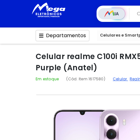
IA
Departamentos
Celulares e Smar
Celular realme C100i RMX
Purple (Anatel)
Em estoque
(Cód. Item 1617580)
Celular
Rea