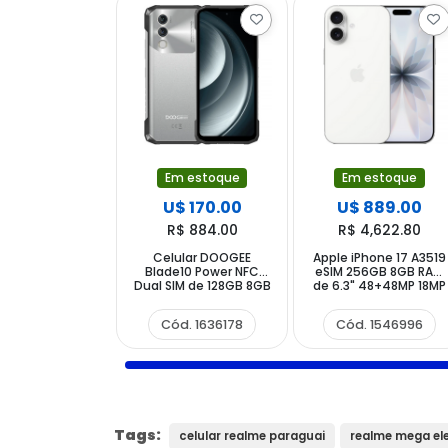
Em estoque
Em estoque
U$ 170.00
U$ 889.00
R$ 884.00
R$ 4,622.80
Celular DOOGEE
Apple iPhone 17 A3519
Blade10 Power NFC
eSIM 256GB 8GB RAM
Dual SIM de 128GB 8GB
de 6.3" 48+48MP 18MP
RAM de 6.6" 50MP 8MP
- White
- Interstellar Silver
Cód. 1636178
Cód. 1546996
Tags:
celular realme paraguai
realme mega el