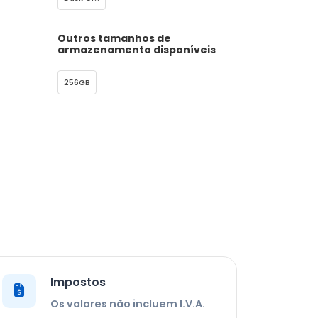
Outros tamanhos de
armazenamento disponíveis
256GB
Impostos
Os valores não incluem I.V.A.