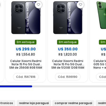
Em estoque
Em estoque
Em
U$ 299.00
U$ 350.00
U$
R$ 1,554.80
R$ 1,820.00
R$
Celular Xiaomi Redmi
Celular Xiaomi Redmi
Celular 
Note 15 Pro 5G Dual
Note 15 Pro 5G Dual
G35 5G 
SIM de 256GB 8GB RAM
SIM de 512GB 12GB RAM
Nano + 
de 6.83" 200+8MP
de 6.83" 200+8MP
4GB R
20MP - Preto (Global)
20MP - Preto (Global)
50+8MP 
Cód. 1567816
Cód. 1599190
Cód
etronicos
realme loja paraguai
comprar realme paraguai
realm