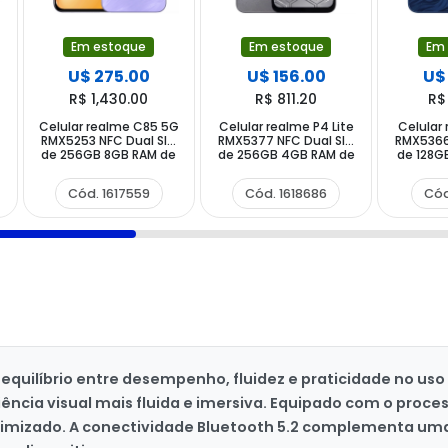
Em estoque
Em estoque
Em
U$ 275.00
U$ 156.00
U$
R$ 1,430.00
R$ 811.20
R$
Celular realme C85 5G
Celular realme P4 Lite
Celular
M
RMX5253 NFC Dual SIM
RMX5377 NFC Dual SIM
RMX5366
de 256GB 8GB RAM de
de 256GB 4GB RAM de
de 128G
6.8" 50MP 8MP - Parrot
6.8" 13MP 5MP - Titan
6.8" 
Purple (Anatel)
Grey (Anatel)
Deep
Cód. 1617559
Cód. 1618686
Cód
(
quilíbrio entre desempenho, fluidez e praticidade no uso d
ência visual mais fluida e imersiva. Equipado com o proce
timizado. A conectividade Bluetooth 5.2 complementa um