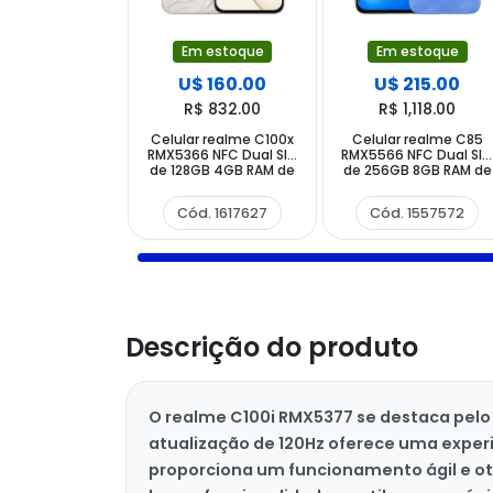
Em estoque
Em estoque
U$ 160.00
U$ 215.00
R$ 832.00
R$ 1,118.00
Celular realme C100x
Celular realme C85
RMX5366 NFC Dual SIM
RMX5566 NFC Dual SI
de 128GB 4GB RAM de
de 256GB 8GB RAM de
6.8" 50MP 5MP -
6.8" 50MP 8MP -
Golden Coast
Kingfisher Blue
Cód. 1617627
Cód. 1557572
(Anatel)
(Anatel)
Descrição do produto
O realme C100i RMX5377 se destaca pelo e
atualização de 120Hz oferece uma experi
proporciona um funcionamento ágil e o