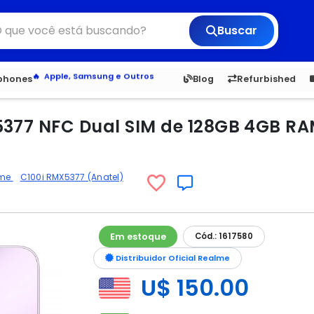
Buscar
6,050
5.20
1,900
1.
tphones
Blog
Refurbished
Veja os Lançamentos
Apple, Samsung e Outros
Distribuidores oficiais Xiaomi
5377 NFC Dual SIM de 128GB 4GB RA
lme
C100i RMX5377 (Anatel)
Em estoque
Cód.: 1617580
Distribuidor Oficial Realme
U$ 150.00