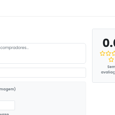
0.
Se
avalia
 imagem)