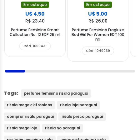
Em estoque
Em estoque
U$ 4.50
U$ 5.00
R$ 23.40
R$ 26.00
Perfume Feminino Smart
Perfume Feminino Fragluxe
Collection No. 12 EDP 25 ml
Bad Girl For Women EDT 100
ml
Cód. 1609431
Cód. 1049039
Tags:
perfume feminino risala paraguai
risala mega eletronicos
risala loja paraguai
comprar risala paraguai
risala preco paraguai
risala mega loja
risala no paraguai
perfume feminino risala
mega eletronicos risala