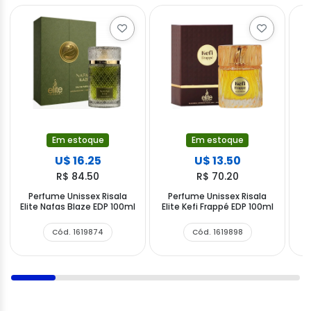
Em estoque
Em estoque
U$ 16.25
U$ 13.50
R$ 84.50
R$ 70.20
Perfume Unissex Risala
Perfume Unissex Risala
P
Elite Nafas Blaze EDP 100ml
Elite Kefi Frappé EDP 100ml
Cód. 1619874
Cód. 1619898