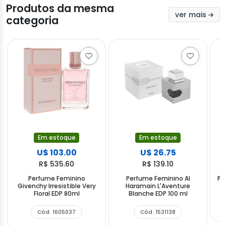
Produtos da mesma
ver mais
categoria
Em estoque
Em estoque
U$ 103.00
U$ 26.75
R$ 535.60
R$ 139.10
Perfume Feminino
Perfume Feminino Al
Pe
Givenchy Irresistible Very
Haramain L'Aventure
Floral EDP 80ml
Blanche EDP 100 ml
Cód. 1605037
Cód. 1531138