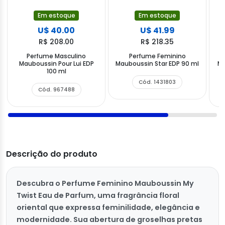
Em estoque
Em estoque
U$ 40.00
U$ 41.99
R$ 208.00
R$ 218.35
Perfume Masculino
Perfume Feminino
Mauboussin Pour Lui EDP
Mauboussin Star EDP 90 ml
Ma
100 ml
Cód. 1431803
Cód. 967488
Descrição do produto
Descubra o Perfume Feminino Mauboussin My
Twist Eau de Parfum, uma fragrância floral
oriental que expressa feminilidade, elegância e
modernidade. Sua abertura de groselhas pretas