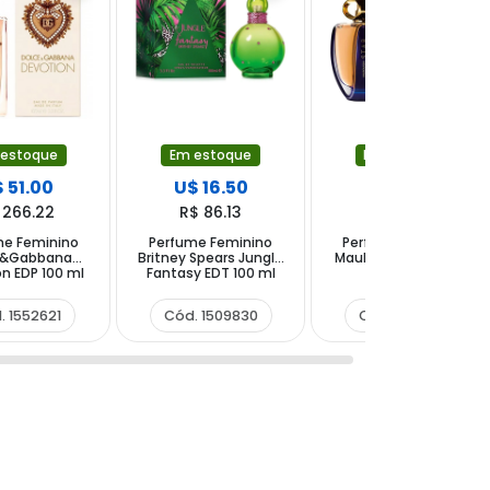
 estoque
Em estoque
Em estoque
 51.00
U$ 16.50
U$ 41.99
 266.22
R$ 86.13
R$ 219.19
me Feminino
Perfume Feminino
Perfume Feminino
e&Gabbana
Britney Spears Jungle
Mauboussin Star EDP
n EDP 100 ml
Fantasy EDT 100 ml
90 ml
. 1552621
Cód. 1509830
Cód. 1431803