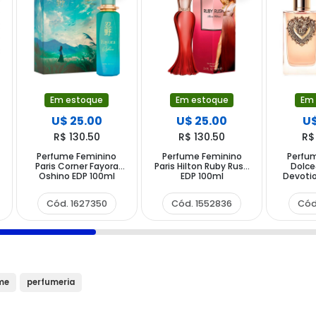
Em estoque
Em estoque
Em
U$ 25.00
U$ 25.00
U$
R$ 130.50
R$ 130.50
R$
Perfume Feminino
Perfume Feminino
Perfu
Paris Corner Fayora
Paris Hilton Ruby Rush
Dolc
Oshino EDP 100ml
EDP 100ml
Devotio
Cód. 1627350
Cód. 1552836
Cód
me
perfumeria