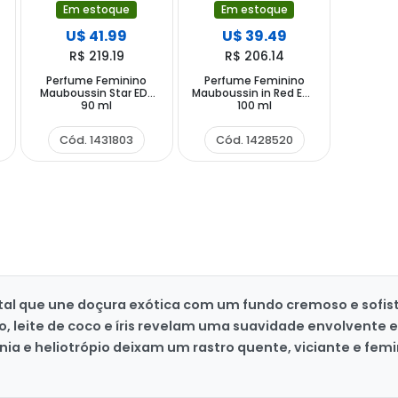
Em estoque
Em estoque
U$ 41.99
U$ 39.49
R$ 219.19
R$ 206.14
Perfume Feminino
Perfume Feminino
Mauboussin Star EDP
Mauboussin in Red EDP
90 ml
100 ml
Cód. 1431803
Cód. 1428520
ntal que une doçura exótica com um fundo cremoso e sofisti
o, leite de coco e íris revelam uma suavidade envolvente e 
nia e heliotrópio deixam um rastro quente, viciante e fem