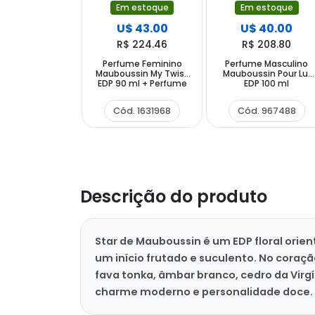
Em estoque
Em estoque
U$ 43.00
U$ 40.00
R$ 224.46
R$ 208.80
Perfume Feminino
Perfume Masculino
Mauboussin My Twist
Mauboussin Pour Lui
EDP 90 ml + Perfume
EDP 100 ml
20 ml
Cód. 1631968
Cód. 967488
Descrição do produto
Star de Mauboussin é um EDP floral orie
um início frutado e suculento. No coraçã
fava tonka, âmbar branco, cedro da Virgí
charme moderno e personalidade doce.