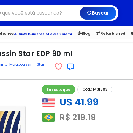
Buscar
6,050
5.22
1,900
1.
tphones
Blog
Refurbished
Veja os Lançamentos
Apple, Samsung e Outros
Distribuidores oficiais Xiaomi
sin Star EDP 90 ml
nino
Mauboussin
Star
Em estoque
Cód.: 1431803
U$ 41.99
R$ 219.19