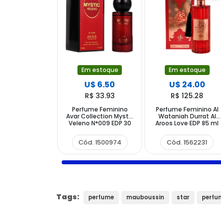
Em estoque
Em estoque
U$ 6.50
U$ 24.00
R$ 33.93
R$ 125.28
Perfume Feminino
Perfume Feminino Al
Avar Collection Mystic
Wataniah Durrat Al
Veleno N°009 EDP 30
Aroos Love EDP 85 ml
ml
Cód. 1500974
Cód. 1562231
Tags:
perfume
mauboussin
star
perfu