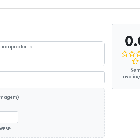
0.
Se
avalia
 imagem)
 WEBP