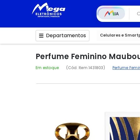
IA
Departamentos
Celulares e Smar
Perfume Feminino Maubous
Em estoque
(Cód. Item 1431803)
Perfume Femi