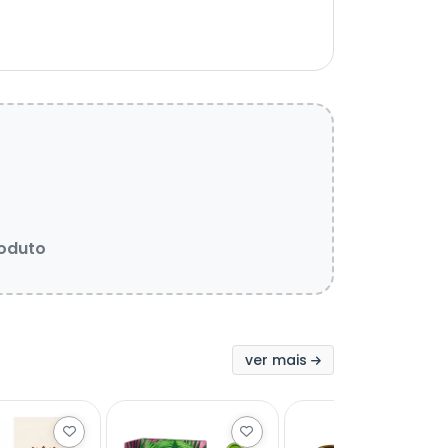
roduto
ver mais