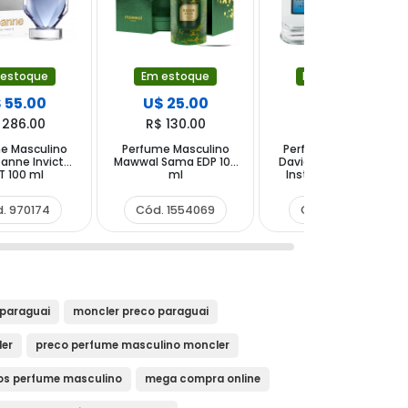
 estoque
Em estoque
Em estoque
 55.00
U$ 25.00
U$ 18.25
 286.00
R$ 130.00
R$ 94.90
e Masculino
Perfume Masculino
Perfume Masculino
anne Invictus
Mawwal Sama EDP 100
David Beckham True
T 100 ml
ml
Instinct EDP 50 ml
. 970174
Cód. 1554069
Cód. 1591941
paraguai
moncler preco paraguai
ler
preco perfume masculino moncler
os perfume masculino
mega compra online