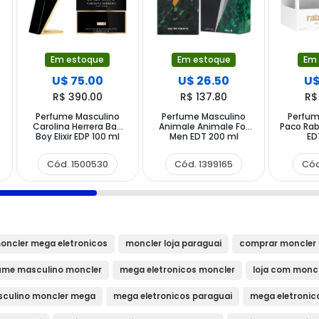
Em estoque
Em estoque
Em
U$ 75.00
U$ 26.50
U$
R$ 390.00
R$ 137.80
R$
Perfume Masculino
Perfume Masculino
Perfum
Carolina Herrera Bad
Animale Animale For
Paco Rab
Boy Elixir EDP 100 ml
Men EDT 200 ml
ED
Cód. 1500530
Cód. 1399165
Cód
oncler mega eletronicos
moncler loja paraguai
comprar moncler 
ume masculino moncler
mega eletronicos moncler
loja com monc
culino moncler mega
mega eletronicos paraguai
mega eletronic