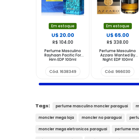
Em estoque
Em estoque
U$ 20.00
U$ 65.00
R$ 104.00
R$ 338.00
Perfume Masculino
Perfume Masculino
Rayhaan Pacific For
Azzaro Wanted By
Him EDP 100ml
Night EDP 100ml
Cód. 1638349
Cód. 966030
Tags:
perfume masculino moncler paraguai
m
moncler mega loja
moncler no paraguai
perf
moncler mega eletronicos paraguai
perfume mas