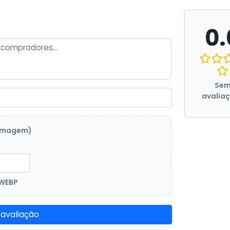
0.
Se
avalia
 imagem)
 WEBP
 avaliação