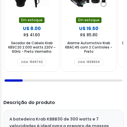
Em estoque
Em estoque
U$ 8.00
U$ 16.50
R$ 41.60
R$ 85.80
Secador de Cabelo Krab
Alarme Automotivo Krab
Ca
KBSC20 2.000 watts 220V ~
KBAC45 com 2 Controles -
F
60Hz - Preto Vermelho
Preto
Cód. 1569742
Cód. 1658934
Descrição do produto
A batedeira Krab KBBB30 de 300 watts e 7
velocidades é ideal para o preparo de massas