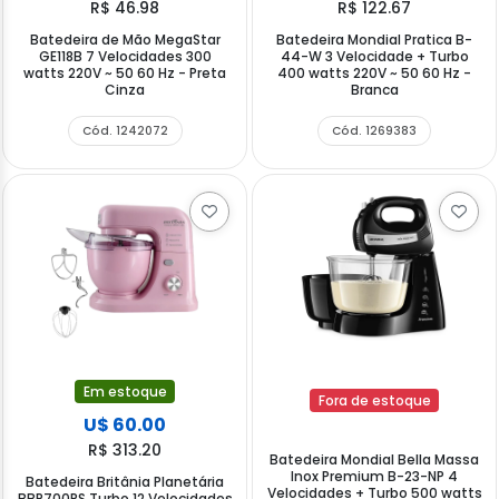
R$ 46.98
R$ 122.67
Batedeira de Mão MegaStar
Batedeira Mondial Pratica B-
GE118B 7 Velocidades 300
44-W 3 Velocidade + Turbo
watts 220V ~ 50 60 Hz - Preta
400 watts 220V ~ 50 60 Hz -
Cinza
Branca
Cód. 1242072
Cód. 1269383
Em estoque
Fora de estoque
U$ 60.00
R$ 313.20
Batedeira Mondial Bella Massa
Inox Premium B-23-NP 4
Batedeira Britânia Planetária
Velocidades + Turbo 500 watts
BBP700RS Turbo 12 Velocidades