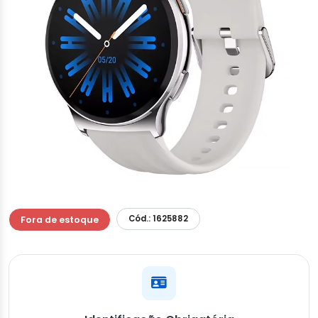
Cód.: 1625882
Fora de estoque