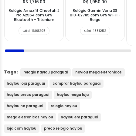
R$ 1,716.00
R$ 1,950.00
Relógio Amazfit Cheetah 2
Relógio Garmin Venu 3S
A
Pro A2564 com GPS
010-02785 com GPS Wi-Fi -
m
Bluetooth - Titanium
Beige
GP
Cód. 1608205
Cód. 1381252
Tags:
relogio haylou paraguai
haylou mega eletronicos
haylou loja paraguai
comprar haylou paraguai
haylou preco paraguai
haylou mega loja
haylou no paraguai
relogio haylou
mega eletronicos haylou
haylou em paraguai
loja com haylou
preco relogio haylou