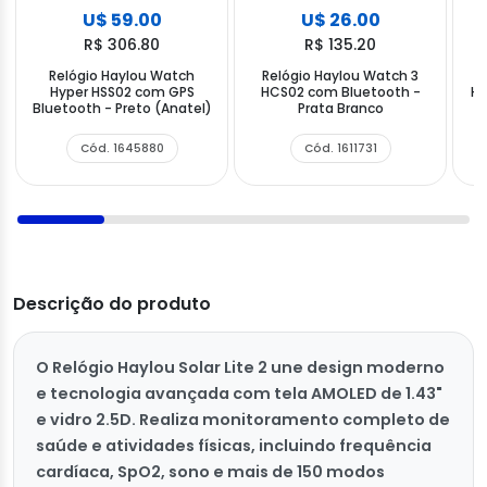
U$ 59.00
U$ 26.00
R$ 306.80
R$ 135.20
Relógio Haylou Watch
Relógio Haylou Watch 3
R
Hyper HSS02 com GPS
HCS02 com Bluetooth -
HF
Bluetooth - Preto (Anatel)
Prata Branco
Cód. 1645880
Cód. 1611731
Descrição do produto
O Relógio Haylou Solar Lite 2 une design moderno
e tecnologia avançada com tela AMOLED de 1.43"
e vidro 2.5D. Realiza monitoramento completo de
saúde e atividades físicas, incluindo frequência
cardíaca, SpO2, sono e mais de 150 modos