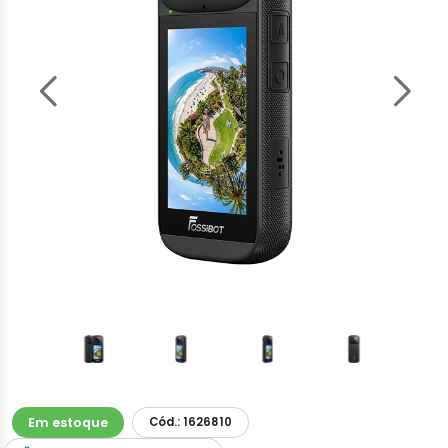
Em estoque
Cód.: 1626810