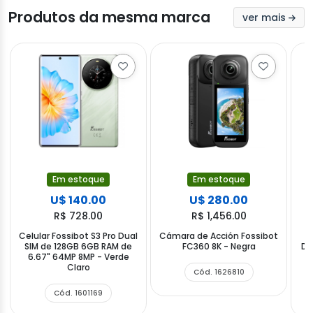
Produtos da mesma marca
ver mais
Em estoque
Em estoque
U$ 140.00
U$ 280.00
R$ 728.00
R$ 1,456.00
Celular Fossibot S3 Pro Dual
Cámara de Acción Fossibot
Ce
SIM de 128GB 6GB RAM de
FC360 8K - Negra
Du
6.67" 64MP 8MP - Verde
Claro
Cód. 1626810
Cód. 1601169