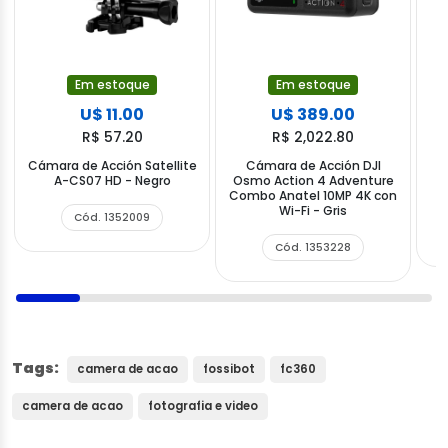
Em estoque
Em estoque
U$ 11.00
U$ 389.00
R$ 57.20
R$ 2,022.80
Cámara de Acción Satellite
Cámara de Acción DJI
C
A-CS07 HD - Negro
Osmo Action 4 Adventure
M
Combo Anatel 10MP 4K con
Wi-Fi - Gris
Cód. 1352009
Cód. 1353228
Tags:
camera de acao
fossibot
fc360
camera de acao
fotografia e video