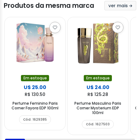
Produtos da mesma marca
ver mais
Em estoque
Em estoque
U$ 25.00
U$ 24.00
R$ 130.50
R$ 125.28
Perfume Feminino Paris
Perfume Masculino Paris
Corner Fayora EDP 100ml
Corner Mysterium EDP
Co
100ml
Cód. 1629385
Cód. 1627503