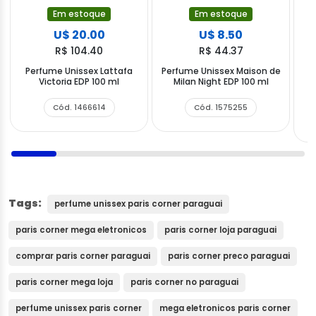
Em estoque
Em estoque
U$ 20.00
U$ 8.50
R$ 104.40
R$ 44.37
Perfume Unissex Lattafa
Perfume Unissex Maison de
Victoria EDP 100 ml
Milan Night EDP 100 ml
W
Cód. 1466614
Cód. 1575255
Tags:
perfume unissex paris corner paraguai
paris corner mega eletronicos
paris corner loja paraguai
comprar paris corner paraguai
paris corner preco paraguai
paris corner mega loja
paris corner no paraguai
perfume unissex paris corner
mega eletronicos paris corner