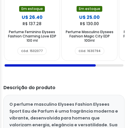
Em estoque
Em estoque
U$ 26.40
U$ 25.00
R$ 137.28
R$ 130.00
Perfume Feminino Elysees
Perfume Masculino Elysees
Pe
Fashion Charming Love EDP
Fashion Magic City EDP
Fa
100 ml
100ml
Cód. 1502077
Cód. 1630794
Descrição do produto
O perfume masculino Elysees Fashion Elysees
Sport Eau de Parfum é uma fragrância moderna e
vibrante, desenvolvida para homens que
valorizam energia, elegância e versatilidade. Sua