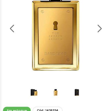
Em estoque
Cód.: 1436334