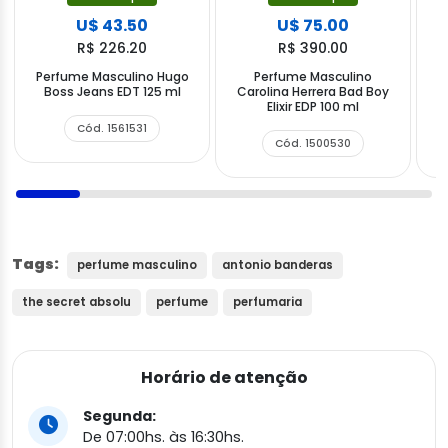
U$ 43.50
U$ 75.00
R$ 226.20
R$ 390.00
Perfume Masculino Hugo
Perfume Masculino
P
Boss Jeans EDT 125 ml
Carolina Herrera Bad Boy
R
Elixir EDP 100 ml
Cód. 1561531
Cód. 1500530
Tags:
perfume masculino
antonio banderas
the secret absolu
perfume
perfumaria
Horário de atenção
Segunda:
De 07:00hs. às 16:30hs.