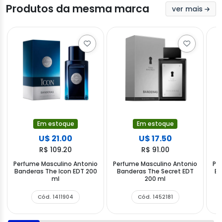
Produtos da mesma marca
ver mais
Em estoque
Em estoque
U$ 21.00
U$ 17.50
R$ 109.20
R$ 91.00
Perfume Masculino Antonio
Perfume Masculino Antonio
Pe
Banderas The Icon EDT 200
Banderas The Secret EDT
Ba
ml
200 ml
Cód. 1411904
Cód. 1452181