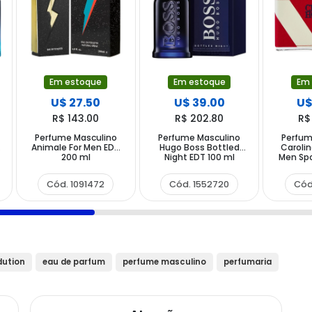
Em estoque
Em estoque
Em
U$ 27.50
U$ 39.00
U$
R$ 143.00
R$ 202.80
R$
Perfume Masculino
Perfume Masculino
Perfum
e
Animale For Men EDT
Hugo Boss Bottled
Carolin
200 ml
Night EDT 100 ml
Men Spo
Cód. 1091472
Cód. 1552720
Cód
dution
eau de parfum
perfume masculino
perfumaria