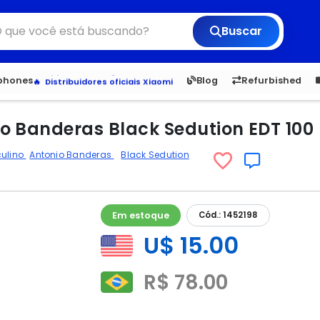
Buscar
6,050
5.20
1,900
1.
Veja os Lançamentos
tphones
Blog
Refurbished
Apple, Samsung e Outros
Distribuidores oficiais Xiaomi
o Banderas Black Sedution EDT 100
culino
Antonio Banderas
Black Sedution
Em estoque
Cód.: 1452198
U$ 15.00
R$ 78.00