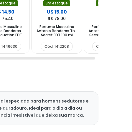
 estoque
Em estoque
Em estoque
 14.50
U$ 15.00
U$ 17.50
 75.40
R$ 78.00
R$ 91.00
e Masculino
Perfume Masculino
Perfume Masculino
io Banderas
Antonio Banderas The
Antonio Banderas The
eduction EDT
Secret EDT 100 ml
Secret Absolu EDP 100
100 ml
ml
. 1446630
Cód. 1412208
Cód. 1436334
tal especiada para homens sedutores e
uradouro. Ideal para o dia a dia ou
ia irresistível que deixa sua marca.