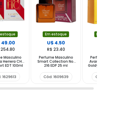
 estoque
Em estoque
Em estoque
 49.00
U$ 4.50
U$ 6.50
 254.80
R$ 23.40
R$ 33.80
e Masculino
Perfume Masculino
Perfume Masculino
a Herrera CH
Smart Collection No.
Avar Collection One
rt EDT 100ml
216 EDP 25 ml
Goldy N°103 EDP 30 ml
. 1629613
Cód. 1609639
Cód. 1500981