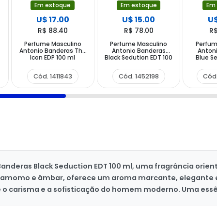
Em estoque
Em estoque
Em
U$ 17.00
U$ 15.00
U$
R$ 88.40
R$ 78.00
R$
Perfume Masculino
Perfume Masculino
Perfum
Antonio Banderas The
Antonio Banderas
Anton
Icon EDP 100 ml
Black Sedution EDT 100
Blue S
ml
Cód. 1411843
Cód. 1452198
Cód
nderas Black Seduction EDT 100 ml, uma fragrância orien
damomo e âmbar, oferece um aroma marcante, elegante e d
e o carisma e a sofisticação do homem moderno. Uma essênc