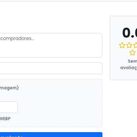
0.
Se
avalia
 imagem)
 WEBP