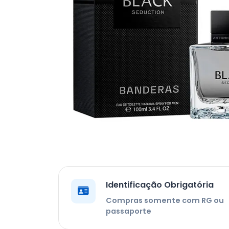
Identificação Obrigatória
Compras somente com RG ou
passaporte