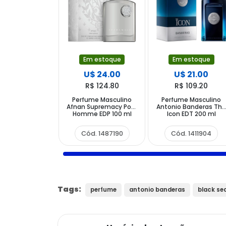
Em estoque
Em estoque
U$ 24.00
U$ 21.00
R$ 124.80
R$ 109.20
Perfume Masculino
Perfume Masculino
Afnan Supremacy Pour
Antonio Banderas Th
Homme EDP 100 ml
Icon EDT 200 ml
Cód. 1487190
Cód. 1411904
Tags:
perfume
antonio banderas
black se