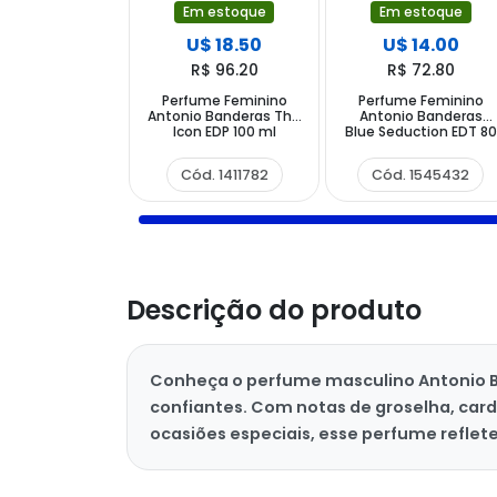
Em estoque
Em estoque
U$ 18.50
U$ 14.00
R$ 96.20
R$ 72.80
Perfume Feminino
Perfume Feminino
Antonio Banderas The
Antonio Banderas
Icon EDP 100 ml
Blue Seduction EDT 80
ml
Cód. 1411782
Cód. 1545432
Descrição do produto
Conheça o perfume masculino Antonio Ba
confiantes. Com notas de groselha, car
ocasiões especiais, esse perfume reflet