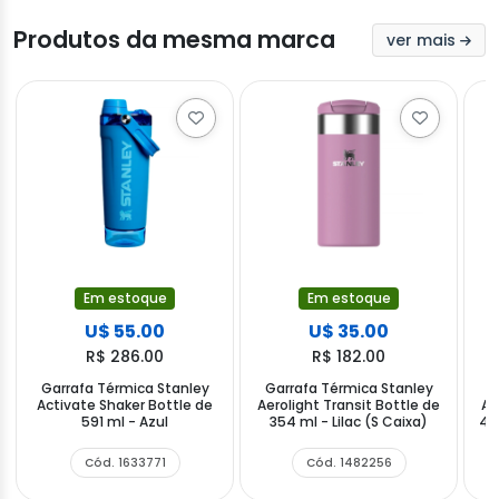
Produtos da mesma marca
ver mais
Em estoque
Em estoque
U$ 55.00
U$ 35.00
R$ 286.00
R$ 182.00
Garrafa Térmica Stanley
Garrafa Térmica Stanley
G
Activate Shaker Bottle de
Aerolight Transit Bottle de
Ae
591 ml - Azul
354 ml - Lilac (S Caixa)
473
Cód. 1633771
Cód. 1482256