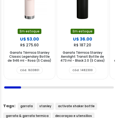
Em estoque
Em estoque
U$ 53.00
U$ 36.00
R$ 275.60
R$ 187.20
Garrafa Térmica Stanley
Garrafa Térmica Stanley
G
Classic Legendary Bottle
Aerolight Transit Bottle de
C
de 946 ml - Rosa (S Caixa)
473 ml - Black 2.0 (S Caixa)
de
Cód. 1633801
Cód. 1482300
Tags:
garrafa
stanley
activate shaker bottle
garrafa & garrafa termica
decoraçao e utensilios