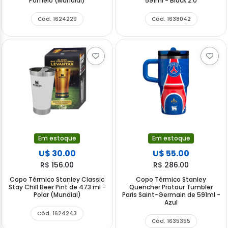
Pomelo (Mundial)
591ml - Black 2.0
Cód. 1624229
Cód. 1638042
Em estoque
Em estoque
U$ 30.00
U$ 55.00
R$ 156.00
R$ 286.00
Copo Térmico Stanley Classic
Copo Térmico Stanley
Stay Chill Beer Pint de 473 ml -
Quencher Protour Tumbler
Polar (Mundial)
Paris Saint-Germain de 591ml -
Azul
Cód. 1624243
Cód. 1635355