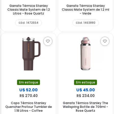
Garrafa Térmica Stanley
Garrafa Térmica Stanley
Classic Mate System de 1.2
Classic Mate System de 1.2 ml
Litros - Rose Quartz
- Verde
Cód. 1472554
Cód. 1463880
Em estoque
Em estoque
U$ 52.00
U$ 45.00
R$ 270.40
R$ 234.00
Copo Térmico Stanley
Garrafa Térmico Stanley The
Quencher Protour Tumbler de
Wellspring Bottle de 709ml -
1.18 Litros - Coffee
Rose Quartz