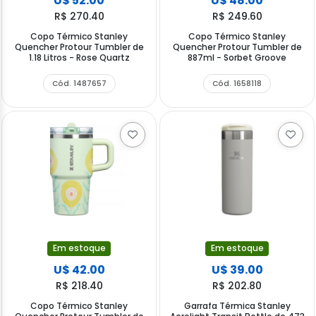
U$ 52.00
U$ 48.00
R$ 270.40
R$ 249.60
Copo Térmico Stanley
Copo Térmico Stanley
Quencher Protour Tumbler de
Quencher Protour Tumbler de
1.18 Litros - Rose Quartz
887ml - Sorbet Groove
Cód. 1487657
Cód. 1658118
Em estoque
Em estoque
U$ 42.00
U$ 39.00
R$ 218.40
R$ 202.80
Copo Térmico Stanley
Garrafa Térmica Stanley