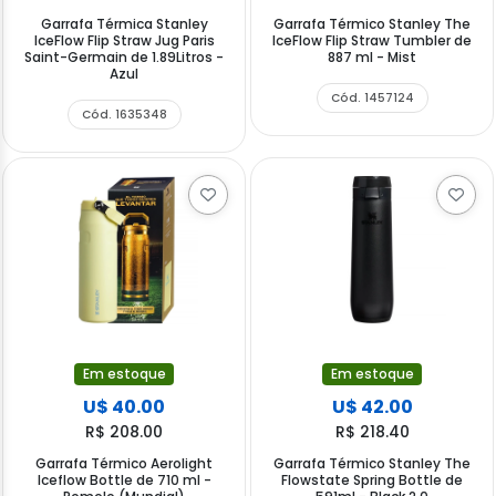
Garrafa Térmica Stanley
Garrafa Térmico Stanley The
IceFlow Flip Straw Jug Paris
IceFlow Flip Straw Tumbler de
Saint-Germain de 1.89Litros -
887 ml - Mist
Azul
Cód. 1457124
Cód. 1635348
Em estoque
Em estoque
U$ 40.00
U$ 42.00
R$ 208.00
R$ 218.40
Garrafa Térmico Aerolight
Garrafa Térmico Stanley The
Iceflow Bottle de 710 ml -
Flowstate Spring Bottle de