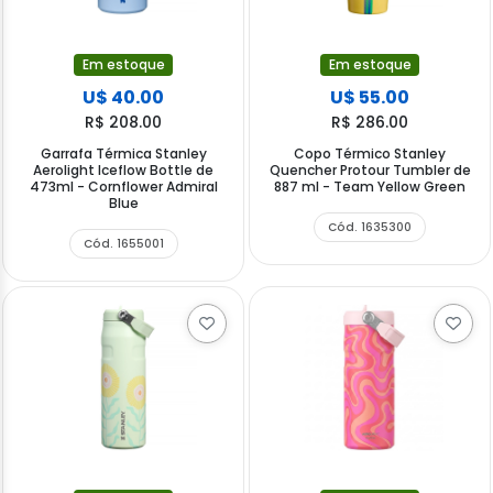
Em estoque
Em estoque
U$ 40.00
U$ 55.00
R$ 208.00
R$ 286.00
Garrafa Térmica Stanley
Copo Térmico Stanley
Aerolight Iceflow Bottle de
Quencher Protour Tumbler de
473ml - Cornflower Admiral
887 ml - Team Yellow Green
Blue
Cód. 1635300
Cód. 1655001