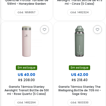
Quencher Protour Tumbler de
Aerolight Transit Bottle de 473
591ml - Honeydew Garden
ml - Cinza (S Caixa)
Cód. 1658057
Cód. 1482324
Em estoque
Em estoque
U$ 40.00
U$ 42.00
R$ 208.00
R$ 218.40
Garrafa Térmica Stanley
Garrafa Térmico Stanley The
Aerolight Transit Bottle de 591
Wellspring Bottle de 709 ml -
ml - Rose Quartz (S Caixa)
Sage Grey
Cód. 1482294
Cód. 1603330