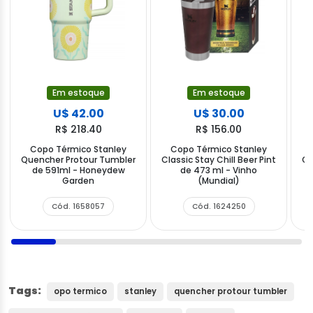
Em estoque
Em estoque
U$ 42.00
U$ 30.00
R$ 218.40
R$ 156.00
Copo Térmico Stanley
Copo Térmico Stanley
Quencher Protour Tumbler
Classic Stay Chill Beer Pint
Qu
de 591ml - Honeydew
de 473 ml - Vinho
Garden
(Mundial)
Cód. 1658057
Cód. 1624250
Tags:
opo termico
stanley
quencher protour tumbler