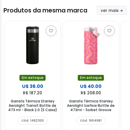
Produtos da mesma marca
ver mais
Em estoque
Em estoque
U$ 36.00
U$ 40.00
R$ 187.20
R$ 208.00
Garrafa Térmica Stanley
Garrafa Térmica Stanley
G
Aerolight Transit Bottle de
Aerolight Iceflow Bottle de
C
473 ml - Black 2.0 (S Caixa)
473ml - Sorbet Groove
Cód. 1482300
Cód. 1654981