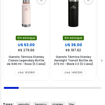
Em estoque
Em estoque
U$ 53.00
U$ 36.00
R$ 276.66
R$ 187.92
Garrafa Térmica Stanley
Garrafa Térmica Stanley
G
Classic Legendary Bottle
Aerolight Transit Bottle de
Ae
de 946 ml - Rosa (S Caixa)
473 ml - Black 2.0 (S Caixa)
Cód. 1633801
Cód. 1482300
Tags:
garrafa
termico
stanley
the