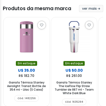
Produtos da mesma marca
ver mais
Em estoque
Em estoque
U$ 35.00
U$ 50.00
R$ 182.70
R$ 261.00
Garrafa Térmica Stanley
Garrafa Térmico Stanley
G
Aerolight Transit Bottle de
The IceFlow Flip Straw
C
354 ml - Lilac (S Caixa)
Tumbler de 887 ml - Team
White Dark Blue
Cód. 1482256
Cód. 1635294