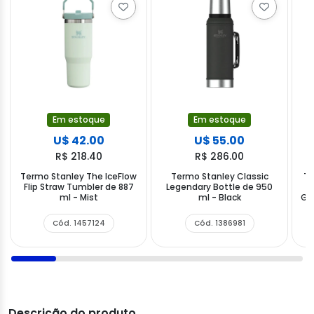
Em estoque
Em estoque
U$ 42.00
U$ 55.00
R$ 218.40
R$ 286.00
Termo Stanley The IceFlow
Termo Stanley Classic
Te
Flip Straw Tumbler de 887
Legendary Bottle de 950
ml - Mist
ml - Black
Ger
Cód. 1457124
Cód. 1386981
Descrição do produto