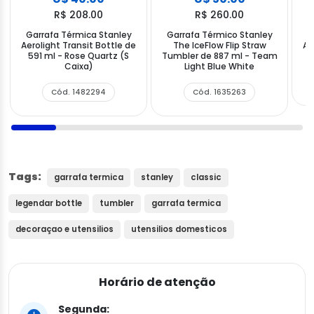
R$ 208.00
R$ 260.00
Garrafa Térmica Stanley
Garrafa Térmico Stanley
G
Aerolight Transit Bottle de
The IceFlow Flip Straw
Ae
591 ml - Rose Quartz (S
Tumbler de 887 ml - Team
Caixa)
Light Blue White
Cód. 1482294
Cód. 1635263
Tags:
garrafa termica
stanley
classic
legendar bottle
tumbler
garrafa termica
decoraçao e utensilios
utensilios domesticos
Horário de atenção
Segunda: