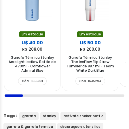
Em estoque
Em estoque
U$ 40.00
U$ 50.00
R$ 208.00
R$ 260.00
Garrafa Térmica Stanley
Garrafa Térmico Stanley
G
Aerolight Iceflow Bottle de
The IceFlow Flip Straw
Ac
473ml - Cornflower
Tumbler de 887 ml - Team
Admiral Blue
White Dark Blue
Cód. 1655001
Cód. 1635294
Tags:
garrafa
stanley
activate shaker bottle
garrafa & garrafa termica
decoraçao e utensilios