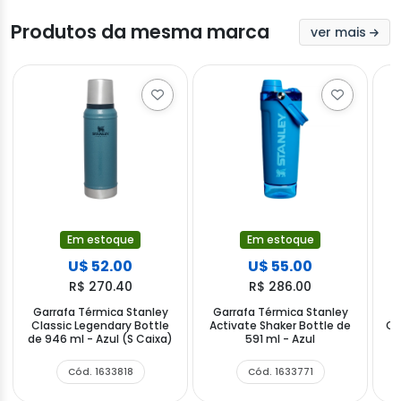
Produtos da mesma marca
ver mais
Em estoque
Em estoque
U$ 52.00
U$ 55.00
R$ 270.40
R$ 286.00
Garrafa Térmica Stanley
Garrafa Térmica Stanley
G
Classic Legendary Bottle
Activate Shaker Bottle de
Cl
de 946 ml - Azul (S Caixa)
591 ml - Azul
Cód. 1633818
Cód. 1633771