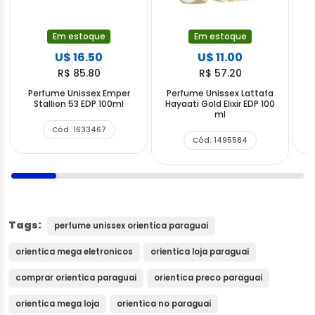
Em estoque
Em estoque
U$ 16.50
U$ 11.00
R$ 85.80
R$ 57.20
Perfume Unissex Emper
Perfume Unissex Lattafa
P
Stallion 53 EDP 100ml
Hayaati Gold Elixir EDP 100
ml
Cód. 1633467
Cód. 1495584
Tags:
perfume unissex orientica paraguai
orientica mega eletronicos
orientica loja paraguai
comprar orientica paraguai
orientica preco paraguai
orientica mega loja
orientica no paraguai