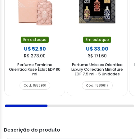
Em estoque
Em estoque
U$ 52.50
U$ 33.00
R$ 273.00
R$ 171.60
Perfume Feminino
Perfume Unissex Orientica
Pe
Orientica Rose Éclat EDP 80
Luxury Collection Miniature
ml
EDP 7.5 ml - 5 Unidades
Cód. 1553901
Cód. 1580617
Descrição do produto