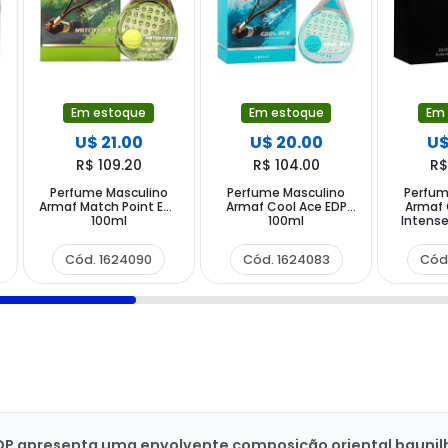
Em estoque
Em estoque
Em
U$ 21.00
U$ 20.00
U$
R$ 109.20
R$ 104.00
R$
Perfume Masculino
Perfume Masculino
Perfum
Armaf Match Point EDP
Armaf Cool Ace EDP
Armaf 
100ml
100ml
Intens
Cód. 1624090
Cód. 1624083
Cód
DP apresenta uma envolvente composição oriental baunil