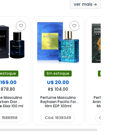
ver mais
 estoque
Em estoque
Em estoque
 169.00
U$ 20.00
U$ 26.50
 878.80
R$ 104.00
R$ 137.80
e Masculino
Perfume Masculino
Perfume Masculino
stian Dior
Rayhaan Pacific For
Animale Animale For
 Elixir 100 ml
Him EDP 100ml
Men EDT 200 ml
. 1588958
Cód. 1638349
Cód. 1399165