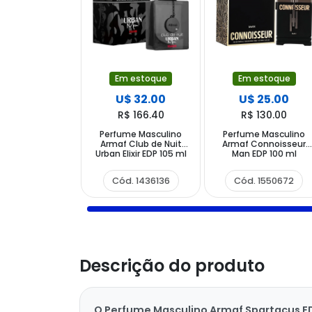
Em estoque
Em estoque
U$ 32.00
U$ 25.00
R$ 166.40
R$ 130.00
Perfume Masculino
Perfume Masculino
Armaf Club de Nuit
Armaf Connoisseur
Urban Elixir EDP 105 ml
Man EDP 100 ml
Cód. 1436136
Cód. 1550672
Descrição do produto
O Perfume Masculino Armaf Spartacus E