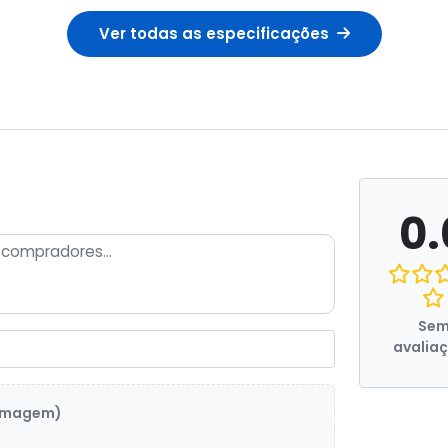
Ver todas as especificações
0.
Se
avalia
 imagem)