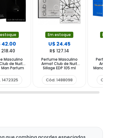
 estoque
Em estoque
Em estoque
 42.00
U$ 24.45
U$ 28.50
 218.40
R$ 127.14
R$ 148.20
e Masculino
Perfume Masculino
Perfume Masculino
Club de Nuit
Armaf Club de Nuit
Armaf Odyssey
e Man Parfum
Sillage EDP 105 ml
Mandarin Sky Elixir EDP
150 ml
100ml
. 1472325
Cód. 1488098
Cód. 1633757
ha que combina acordes especiados,