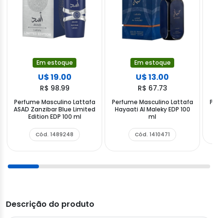
Em estoque
Em estoque
U$ 19.00
U$ 13.00
R$ 98.99
R$ 67.73
Perfume Masculino Lattafa
Perfume Masculino Lattafa
Pe
ASAD Zanzibar Blue Limited
Hayaati Al Maleky EDP 100
Edition EDP 100 ml
ml
Cód. 1489248
Cód. 1410471
Descrição do produto