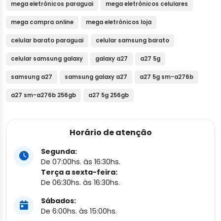
mega eletrônicos paraguai
mega eletrônicos celulares
mega compra online
mega eletrônicos loja
celular barato paraguai
celular samsung barato
celular samsung galaxy
galaxy a27
a27 5g
samsung a27
samsung galaxy a27
a27 5g sm-a276b
a27 sm-a276b 256gb
a27 5g 256gb
Horário de atenção
Segunda:
De 07:00hs. às 16:30hs.
Terça a sexta-feira:
De 06:30hs. às 16:30hs.
Sábados:
De 6:00hs. às 15:00hs.