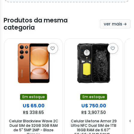
Produtos da mesma
ver mais
categoria
Em estoque
Em estoque
U$ 65.00
U$ 750.00
R$ 338.65
R$ 3,907.50
Celular Blackview Wave 2C
Celular Ulefone Armor 29
Ce
Dual SIM de 32GB 3GB RAM
Ultra NFC Dual SIM de 1TB
X
de 5" 5MP 2MP - Blaze
16GB RAM de 6.67"
2