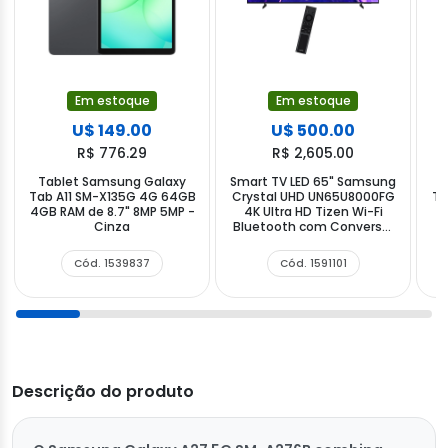
Em estoque
Em estoque
U$ 149.00
U$ 500.00
R$ 776.29
R$ 2,605.00
Tablet Samsung Galaxy
Smart TV LED 65" Samsung
T
Tab A11 SM-X135G 4G 64GB
Crystal UHD UN65U8000FG
Ta
4GB RAM de 8.7" 8MP 5MP -
4K Ultra HD Tizen Wi-Fi
Cinza
Bluetooth com Conversor
Digital
Cód. 1539837
Cód. 1591101
Descrição do produto