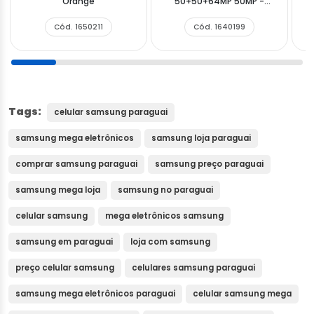
Orange
50+50+64MP 50MP -
5
Marvel Black
Cód. 1650211
Cód. 1640199
Tags:
celular samsung paraguai
samsung mega eletrônicos
samsung loja paraguai
comprar samsung paraguai
samsung preço paraguai
samsung mega loja
samsung no paraguai
celular samsung
mega eletrônicos samsung
samsung em paraguai
loja com samsung
preço celular samsung
celulares samsung paraguai
samsung mega eletrônicos paraguai
celular samsung mega