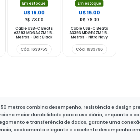
Em estoque
Em estoque
U$ 15.00
U$ 15.00
R$ 78.00
R$ 78.00
Cable USB-C Beats
Cable USB-C Beats
5
A3393 MDGA4ZM 1.50
A3393 MDGE4ZM 1.50
Metros - Bolt Black
Metros - Nitro Navy
Cód. 1639759
Cód. 1639766
,50 metros combina desempenho, resistência e design pr
ciona maior durabilidade para o uso diário, enquanto o 
regamento e transferência de dados, garante uma conexão 
ciência, acabamento elegante e excelente desempenho em