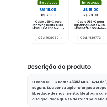
Em estoque
Em estoque
U$ 15.00
U$ 15.00
R$ 78.00
R$ 78.00
Cable USB-C para
Cable USB-C para
Lightning Beats A3395
Lightning Beats A339
MDGL4ZM 1.50 Metros
MDGK4ZM 1.50 Metros
- Surge Stone
- Bolt Black
Cód. 1639780
Cód. 1639773
Descrição do produto
O cabo USB-C Beats A3393 MDGE4ZM de 1
segura. Sua construção reforçada propor
liberdade de movimento. Ideal para car
alta qualidade que se destaca pela efi