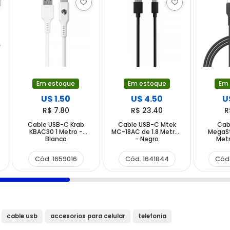
Em estoque
Em estoque
Em
U$ 1.50
U$ 4.50
U
R$ 7.80
R$ 23.40
R
-
Cable USB-C Krab
Cable USB-C Mtek
Cab
KBAC30 1 Metro -
MC-18AC de 1.8 Metros
MegaSt
Blanco
- Negro
Metr
Cód. 1659016
Cód. 1641844
Cód
cable usb
accesorios para celular
telefonia