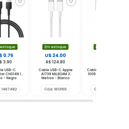
 estoque
Em estoque
Em estoque
$ 0.75
U$ 24.00
U$ 3.00
$ 3.90
R$ 124.80
R$ 15.60
le USB-C
Cable USB-C Apple
Cable USB-C Mox Mo-
ar CH014N 1
A1739 MLL82AM 2
1005 1 Metro - Blanco
o - Negro
Metros - Blanco
. 1467482
Cód. 1613155
Cód. 1655629