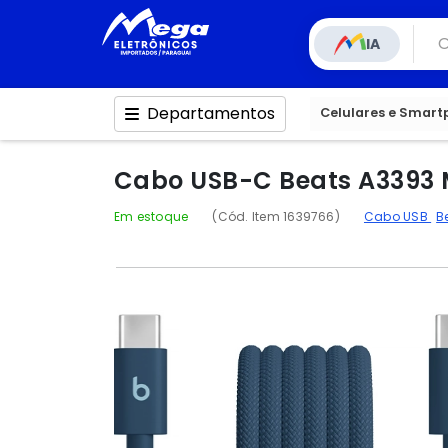
IA
Departamentos
Celulares e Smar
Cabo USB-C Beats A3393 M
Em estoque
(Cód. Item 1639766)
Cabo USB
B