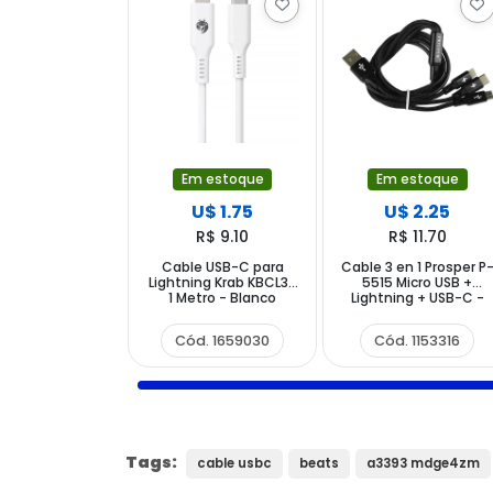
Em estoque
Em estoque
U$ 1.75
U$ 2.25
R$ 9.10
R$ 11.70
Cable USB-C para
Cable 3 en 1 Prosper P
Lightning Krab KBCL30
5515 Micro USB +
1 Metro - Blanco
Lightning + USB-C -
Negro
Cód. 1659030
Cód. 1153316
Tags:
cable usbc
beats
a3393 mdge4zm