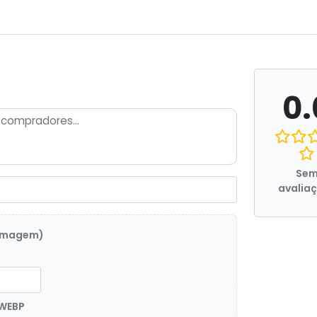
0.
Se
avalia
 imagem)
 WEBP