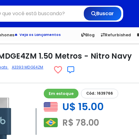
Buscar
6,050
5.20
1,900
1.
tphones
Blog
Refurbished
Veja os Lançamentos
Apple, Samsung e Outros
Distribuidores oficiais Xiaomi
DGE4ZM 1.50 Metros - Nitro Navy
eats
A3393 MDGE4ZM
Em estoque
Cód.: 1639766
U$ 15.00
R$ 78.00