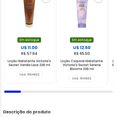
Em estoque
Em estoque
U$ 11.00
U$ 12.50
R$ 57.64
R$ 65.50
Loção Hidratante Victoria's
Loção Corporal Hidratante
Lo
Secret Vanilla Lace 236 ml
Victoria's Secret Serene
Sec
Blooms 236 ml
Cód. 1564822
Cód. 1614602
Descrição do produto