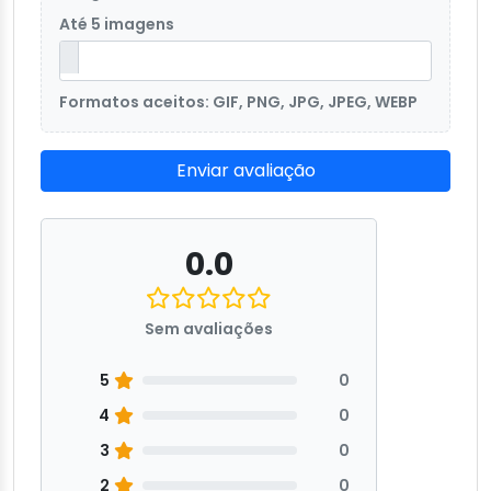
Até 5 imagens
Formatos aceitos: GIF, PNG, JPG, JPEG, WEBP
Enviar avaliação
0.0
Sem avaliações
5
0
4
0
3
0
2
0