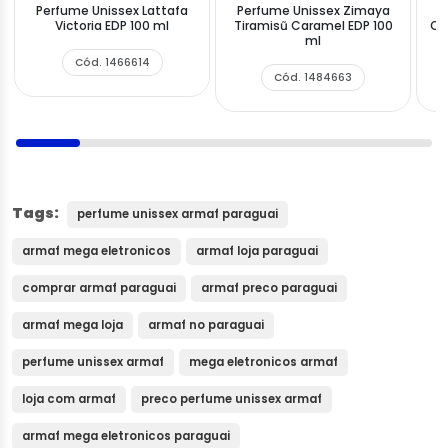
Perfume Unissex Lattafa
Perfume Unissex Zimaya
Victoria EDP 100 ml
Tiramisũ Caramel EDP 100
Od
ml
Cód. 1466614
Cód. 1484663
Tags:
perfume unissex armaf paraguai
armaf mega eletronicos
armaf loja paraguai
comprar armaf paraguai
armaf preco paraguai
armaf mega loja
armaf no paraguai
perfume unissex armaf
mega eletronicos armaf
loja com armaf
preco perfume unissex armaf
armaf mega eletronicos paraguai