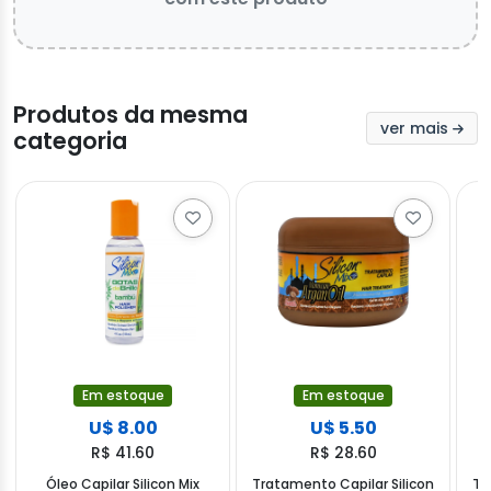
Produtos da mesma
ver mais
categoria
Em estoque
Em estoque
U$ 8.00
U$ 5.50
R$ 41.60
R$ 28.60
Óleo Capilar Silicon Mix
Tratamento Capilar Silicon
Tr