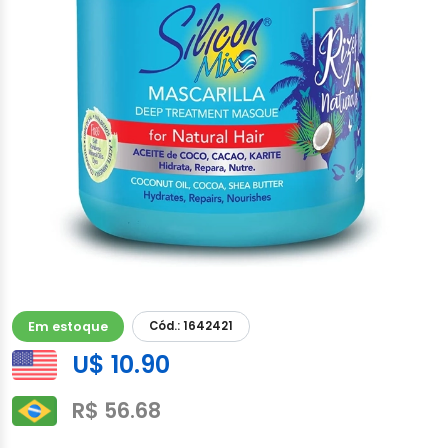
Em estoque
Cód.: 1642421
U$ 10.90
R$ 56.68