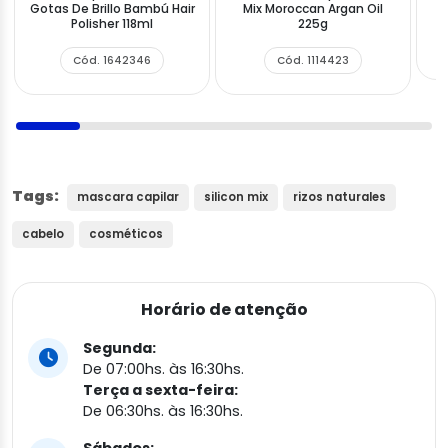
Gotas De Brillo Bambú Hair
Mix Moroccan Argan Oil
Polisher 118ml
225g
Cód. 1642346
Cód. 1114423
Tags:
mascara capilar
silicon mix
rizos naturales
cabelo
cosméticos
Horário de atenção
Segunda:
De 07:00hs. às 16:30hs.
Terça a sexta-feira:
De 06:30hs. às 16:30hs.