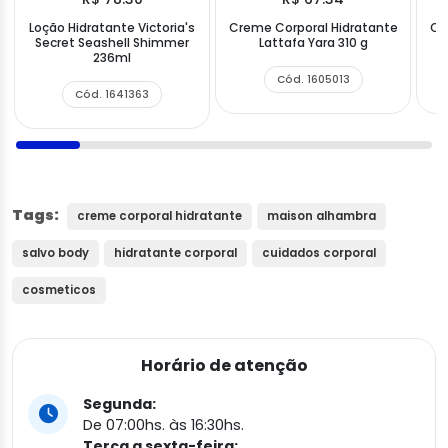
Loção Hidratante Victoria's
Creme Corporal Hidratante
Cr
Secret Seashell Shimmer
Lattafa Yara 310 g
236ml
Cód. 1605013
Cód. 1641363
Tags:
creme corporal hidratante
maison alhambra
salvo body
hidratante corporal
cuidados corporal
cosmeticos
Horário de atenção
Segunda:
De 07:00hs. às 16:30hs.
Terça a sexta-feira: