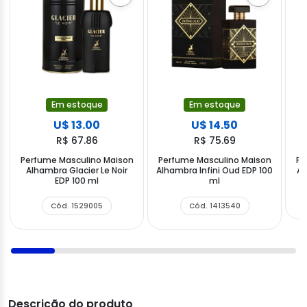
Em estoque
Em estoque
U$ 13.00
U$ 14.50
R$ 67.86
R$ 75.69
Perfume Masculino Maison
Perfume Masculino Maison
Pe
Alhambra Glacier Le Noir
Alhambra Infini Oud EDP 100
Al
EDP 100 ml
ml
Cód. 1529005
Cód. 1413540
Descrição do produto