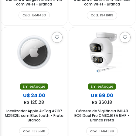
com Wi-Fi - Branca
com Wi-Fi - Branca
Cód. 1558463
Cód. 1341683
Em estoque
Em estoque
U$ 24.00
U$ 69.00
R$ 125.28
R$ 360.18
Localizador Apple AirTag A2187
Câmera de Vigilância IMILAB
MX532LL com Bluetooth - Prata
EC6 Dual Pro CMSXJ68A 5MP -
Branco
Branca Preta
Cód. 1395518
Cód. 1464399