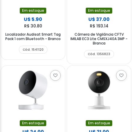
Em estoque
Em estoque
U$ 5.90
U$ 37.00
R$ 30.80
R$ 193.14
Localizador Audisat Smart Tag
Câmera de Vigilância CFTV
Pack 1 com Bluetooth - Branco
IMILAB EC3 Lite CMSXJ40A 3MP -
Branca
Cód. 1541120
Cód. 1356823
Em estoque
Em estoque
U$ 24.00
U$ 21.00