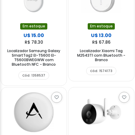
Em estoque
Em estoque
U$ 15.00
U$ 13.00
R$ 78.30
R$ 67.86
Localizador Samsung Galaxy
Localizador Xiaomi Tag
SmartTag2 El-T5600 EI-
M2543T1 com Bluetooth -
T5600BWEGWW com
Branco
Bluetooth NFC - Branco
Cód. 1574173
Cód. 1358537