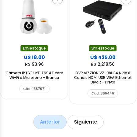
Em estoque
Em estoque
U$ 18.00
U$ 425.00
R$ 93.96
R$ 2,218.50
Câmera IP HYE HYE-E694T com
DVR VIZZION VZ-08UF4 N de 8
Wi-Fi e Microfone - Branca
Canais HDMI USB VGA Ethernet
Bivolt - Preto
Cód. 1387971
Cód. 866446
Anterior
Siguiente