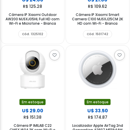
R$ 125.28
R$ 109.62
Câmera IP Xiaomi Outdoor
Câmera IP Xiaomi Smart
AW200 MJSXJ05HL Full HD com
Camera C100 MJSXJ25CM 2K
Wi-Fi e Microfone - Branca
HD com Wi-Fi - Branca
Cód. 1325102
Cód. 1501742
Em estoque
Em estoque
U$ 29.00
U$ 33.50
R$ 151.38
R$ 174.87
Câmera IP IMILAB C22
Localizador Apple AirTag 2nd
CMSXJ60A 3K com Wi-Fi e
Generation A2937 MFE94AM