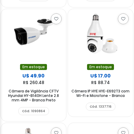
Em estoque
Em estoque
U$ 49.90
U$ 17.00
R$ 260.48
R$ 88.74
Câmera de Vigilância CFTV
Câmera IP HYE HYE-E692T3 com
Hyundai HY-B140H Lente 2.8
Wi-Fi e Microfone - Branca
mm 4MP - Branca Preto
Cód. 1337716
Cód. 1090864