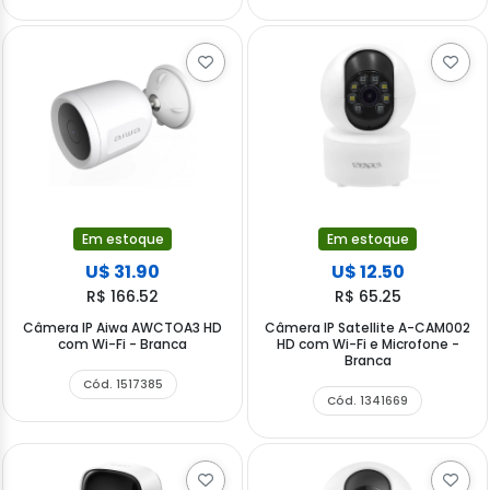
Em estoque
Em estoque
U$ 31.90
U$ 12.50
R$ 166.52
R$ 65.25
Câmera IP Aiwa AWCTOA3 HD
Câmera IP Satellite A-CAM002
com Wi-Fi - Branca
HD com Wi-Fi e Microfone -
Branca
Cód. 1517385
Cód. 1341669