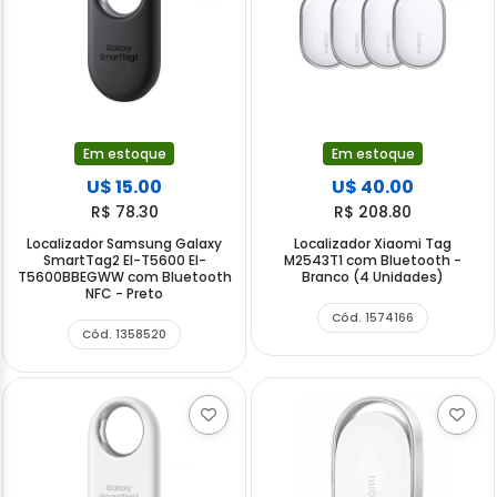
Em estoque
Em estoque
U$ 15.00
U$ 40.00
R$ 78.30
R$ 208.80
Localizador Samsung Galaxy
Localizador Xiaomi Tag
SmartTag2 El-T5600 EI-
M2543T1 com Bluetooth -
T5600BBEGWW com Bluetooth
Branco (4 Unidades)
NFC - Preto
Cód. 1574166
Cód. 1358520