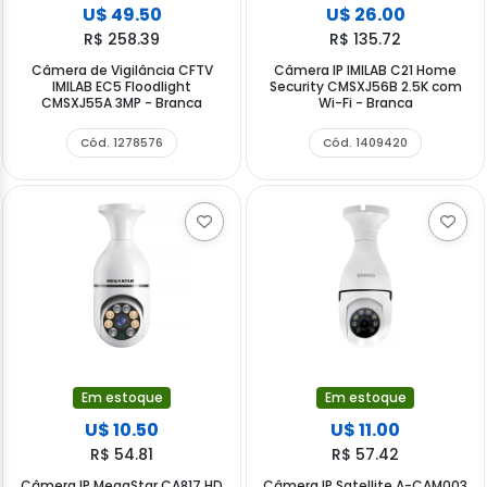
U$ 49.50
U$ 26.00
R$ 258.39
R$ 135.72
Câmera de Vigilância CFTV
Câmera IP IMILAB C21 Home
IMILAB EC5 Floodlight
Security CMSXJ56B 2.5K com
CMSXJ55A 3MP - Branca
Wi-Fi - Branca
Cód. 1278576
Cód. 1409420
Em estoque
Em estoque
U$ 10.50
U$ 11.00
R$ 54.81
R$ 57.42
Câmera IP MegaStar CA817 HD
Câmera IP Satellite A-CAM003