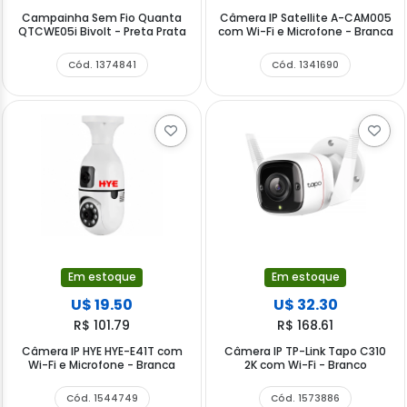
Campainha Sem Fio Quanta
Câmera IP Satellite A-CAM005
QTCWE05i Bivolt - Preta Prata
com Wi-Fi e Microfone - Branca
Cód. 1374841
Cód. 1341690
Em estoque
Em estoque
U$ 19.50
U$ 32.30
R$ 101.79
R$ 168.61
Câmera IP HYE HYE-E41T com
Câmera IP TP-Link Tapo C310
Wi-Fi e Microfone - Branca
2K com Wi-Fi - Branco
Cód. 1544749
Cód. 1573886