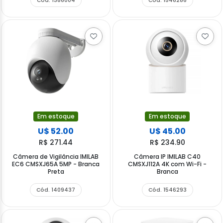
Cód. 1386004
Cód. 1546286
Em estoque
Em estoque
U$ 52.00
U$ 45.00
R$ 271.44
R$ 234.90
Câmera de Vigilância IMILAB
Câmera IP IMILAB C40
EC6 CMSXJ65A 5MP - Branca
CMSXJ112A 4K com Wi-Fi -
Preta
Branca
Cód. 1409437
Cód. 1546293