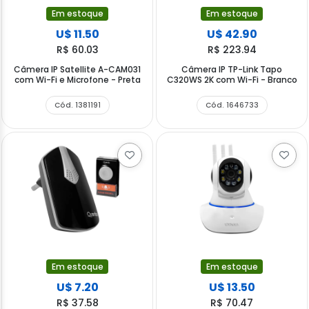
Em estoque
Em estoque
U$ 11.50
U$ 42.90
R$ 60.03
R$ 223.94
Câmera IP Satellite A-CAM031
Câmera IP TP-Link Tapo
com Wi-Fi e Microfone - Preta
C320WS 2K com Wi-Fi - Branco
Cód. 1381191
Cód. 1646733
Em estoque
Em estoque
U$ 7.20
U$ 13.50
R$ 37.58
R$ 70.47