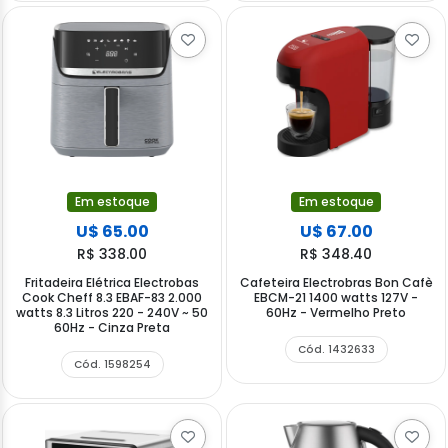
Em estoque
Em estoque
U$ 65.00
U$ 67.00
R$ 338.00
R$ 348.40
Fritadeira Elétrica Electrobas
Cafeteira Electrobras Bon Cafè
Cook Cheff 8.3 EBAF-83 2.000
EBCM-21 1400 watts 127V -
watts 8.3 Litros 220 - 240V ~ 50
60Hz - Vermelho Preto
60Hz - Cinza Preta
Cód. 1432633
Cód. 1598254