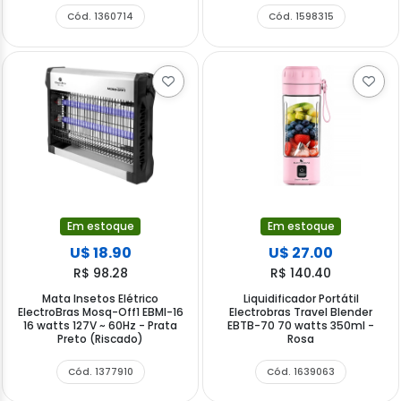
Cód. 1360714
Cód. 1598315
Em estoque
Em estoque
U$ 18.90
U$ 27.00
R$ 98.28
R$ 140.40
Mata Insetos Elétrico
Liquidificador Portátil
ElectroBras Mosq-Off1 EBMI-16
Electrobras Travel Blender
16 watts 127V ~ 60Hz - Prata
EBTB-70 70 watts 350ml -
Preto (Riscado)
Rosa
Cód. 1377910
Cód. 1639063