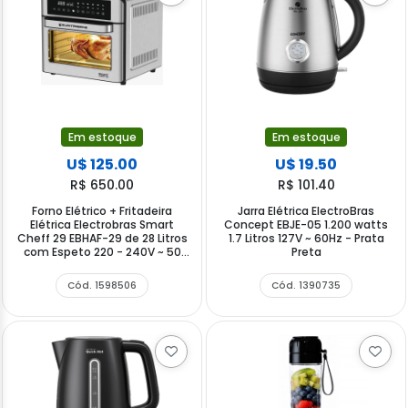
Em estoque
Em estoque
U$ 125.00
U$ 19.50
R$ 650.00
R$ 101.40
Forno Elétrico + Fritadeira
Jarra Elétrica ElectroBras
Elétrica Electrobras Smart
Concept EBJE-05 1.200 watts
Cheff 29 EBHAF-29 de 28 Litros
1.7 Litros 127V ~ 60Hz - Prata
com Espeto 220 - 240V ~ 50
Preta
60Hz - Prata
Cód. 1598506
Cód. 1390735