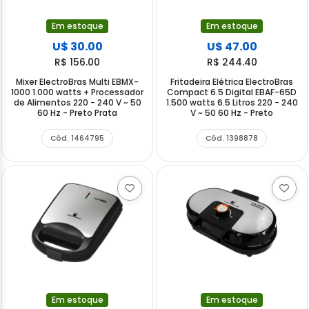
Em estoque
Em estoque
U$ 30.00
U$ 47.00
R$ 156.00
R$ 244.40
Mixer ElectroBras Multi EBMX-
Fritadeira Elétrica ElectroBras
1000 1.000 watts + Processador
Compact 6.5 Digital EBAF-65D
de Alimentos 220 - 240 V ~ 50
1.500 watts 6.5 Litros 220 - 240
60 Hz - Preto Prata
V ~ 50 60 Hz - Preto
Cód. 1464795
Cód. 1398878
Em estoque
Em estoque