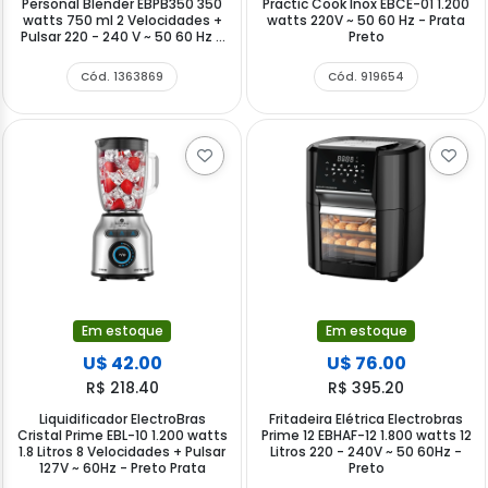
Personal Blender EBPB350 350
Practic Cook Inox EBCE-01 1.200
watts 750 ml 2 Velocidades +
watts 220V ~ 50 60 Hz - Prata
Pulsar 220 - 240 V ~ 50 60 Hz -
Preto
Preto Prata
Cód. 1363869
Cód. 919654
Em estoque
Em estoque
U$ 42.00
U$ 76.00
R$ 218.40
R$ 395.20
Liquidificador ElectroBras
Fritadeira Elétrica Electrobras
Cristal Prime EBL-10 1.200 watts
Prime 12 EBHAF-12 1.800 watts 12
1.8 Litros 8 Velocidades + Pulsar
Litros 220 - 240V ~ 50 60Hz -
127V ~ 60Hz - Preto Prata
Preto