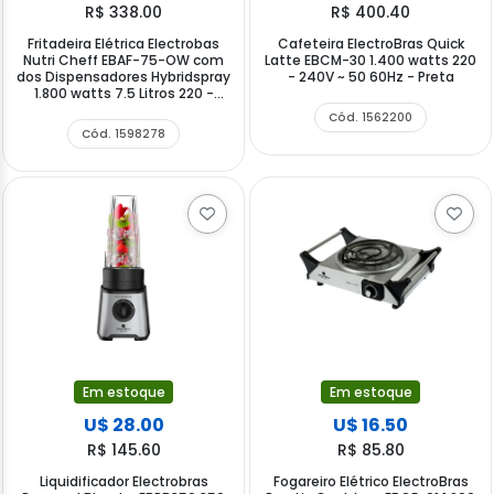
R$ 338.00
R$ 400.40
Fritadeira Elétrica Electrobas
Cafeteira ElectroBras Quick
Nutri Cheff EBAF-75-OW com
Latte EBCM-30 1.400 watts 220
dos Dispensadores Hybridspray
- 240V ~ 50 60Hz - Preta
1.800 watts 7.5 Litros 220 -
240V ~ 50 60Hz - Preta Prata
Cód. 1562200
Cód. 1598278
Em estoque
Em estoque
U$ 28.00
U$ 16.50
R$ 145.60
R$ 85.80
Liquidificador Electrobras
Fogareiro Elétrico ElectroBras