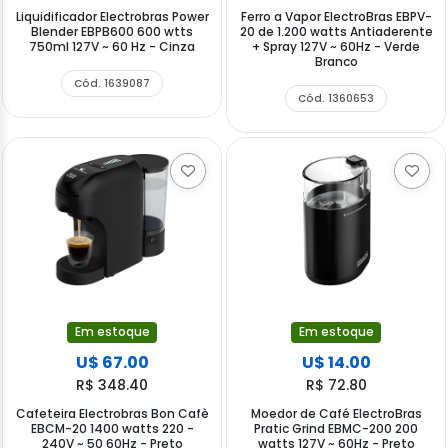
Liquidificador Electrobras Power
Ferro a Vapor ElectroBras EBPV-
Blender EBPB600 600 wtts
20 de 1.200 watts Antiaderente
750ml 127V ~ 60 Hz - Cinza
+ Spray 127V ~ 60Hz - Verde
Branco
Cód. 1639087
Cód. 1360653
Em estoque
Em estoque
U$ 67.00
U$ 14.00
R$ 348.40
R$ 72.80
Cafeteira Electrobras Bon Cafè
Moedor de Café ElectroBras
EBCM-20 1400 watts 220 -
Pratic Grind EBMC-200 200
240V ~ 50 60Hz - Preto
watts 127V ~ 60Hz - Preto