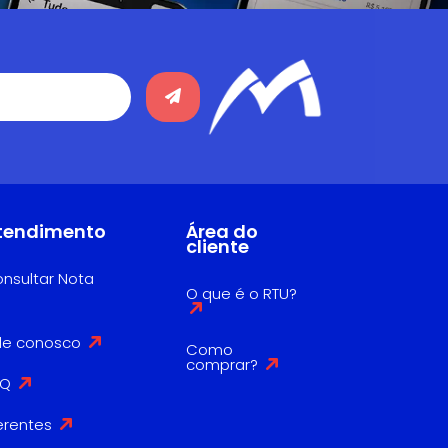
tendimento
Área do
cliente
nsultar Nota
O que é o RTU?
le conosco
Como
comprar?
AQ
erentes