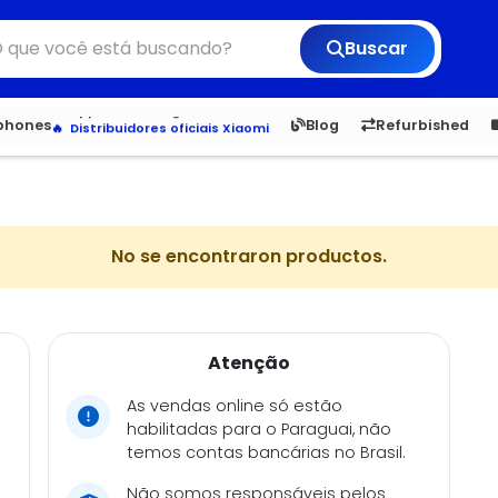
Buscar
Veja os Lançamentos
Apple, Samsung e Outros
6,050
5.20
1,900
1.
tphones
Blog
Refurbished
Distribuidores oficiais Xiaomi
No se encontraron productos.
Atenção
As vendas online só estão
habilitadas para o Paraguai, não
temos contas bancárias no Brasil.
Não somos responsáveis pelos